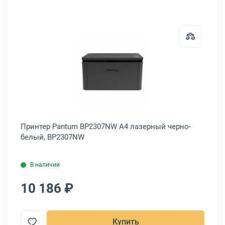
HP Inc. Color LaserJet Professional CP5225dn A3 лазерный цветной,
Открыть товар: Принтер Pantum
Принтер Pantum BP2307NW A4 лазерный черно-
Пр
белый, BP2307NW
цв
В наличии
10 186 ₽
4
Купить