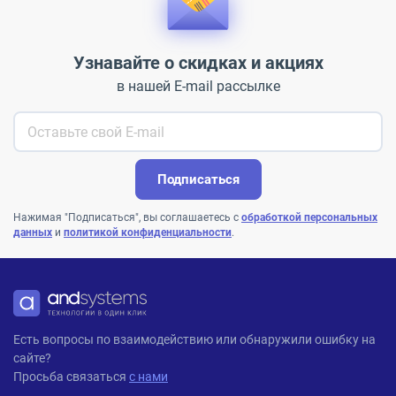
Узнавайте о скидках и акциях
в нашей E-mail рассылке
Подписаться
Нажимая "Подписаться", вы соглашаетесь с
обработкой персональных
данных
и
политикой конфиденциальности
.
ANDPRO
Есть вопросы по взаимодействию или обнаружили ошибку на
сайте?
Просьба связаться
с нами