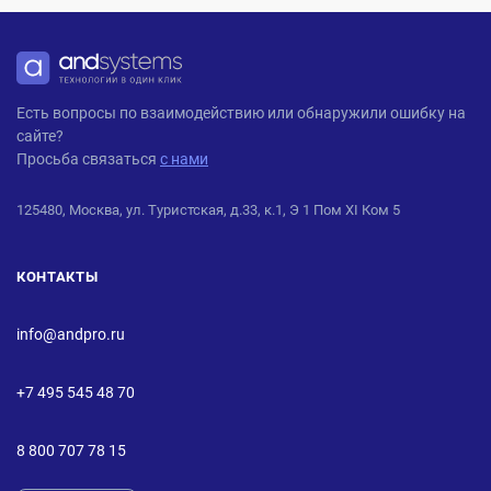
ANDPRO
Есть вопросы по взаимодействию или обнаружили ошибку на
сайте?
Просьба связаться
с нами
125480, Москва, ул. Туристская, д.33, к.1, Э 1 Пом XI Ком 5
КОНТАКТЫ
info@andpro.ru
+7 495 545 48 70
8 800 707 78 15