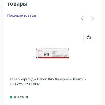
товары
Похожие товары
артридж Canon 045 Лазерный Черный 1400стр, 1242C002
Открыть товар: Тонер-картридж 
Тонер-картридж Canon 045 Лазерный Желтый
То
1300стр, 1239C002
13
В наличии