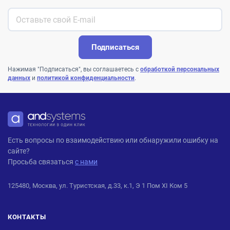
Подписаться
Нажимая "Подписаться", вы соглашаетесь с
обработкой персональных
данных
и
политикой конфиденциальности
.
ANDPRO
Есть вопросы по взаимодействию или обнаружили ошибку на
сайте?
Просьба связаться
с нами
125480, Москва, ул. Туристская, д.33, к.1, Э 1 Пом XI Ком 5
КОНТАКТЫ