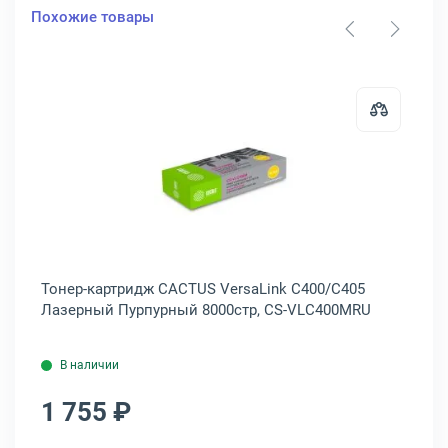
Похожие товары
2500стр, 106R03511
артридж Xerox VersaLink C400/C405 Лазерный Желтый 2500стр, 10
Открыть товар: Тонер-картридж 
Тонер-картридж CACTUS VersaLink C400/C405
То
Лазерный Пурпурный 8000стр, CS-VLC400MRU
Ла
В наличии
1 755 ₽
1