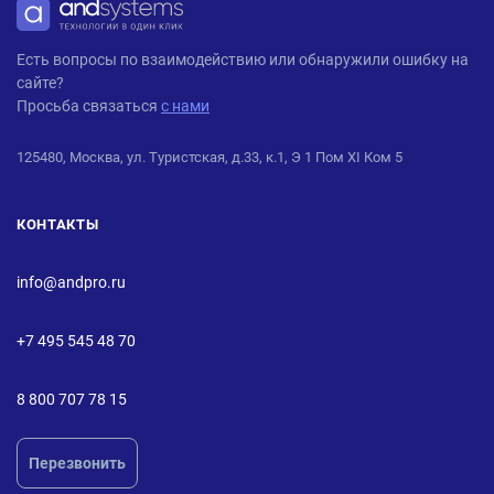
ANDPRO
Есть вопросы по взаимодействию или обнаружили ошибку на
сайте?
Просьба связаться
с нами
125480, Москва, ул. Туристская, д.33, к.1, Э 1 Пом XI Ком 5
КОНТАКТЫ
info@andpro.ru
+7 495 545 48 70
8 800 707 78 15
Перезвонить