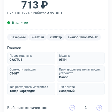
713 ₽
Вкл. НДС 22% • Работаем по ЭДО
В наличии
Лазерный
Желтый
2300стр
аналог Canon 054HY
Главное
Производитель
Модель
CACTUS
054H
Совместимый для
Производитель печатающих
054HY
устройств
Canon
Тип расходного материала
Тип печати
Тонер-картридж
Лазерный
Выберите количество: