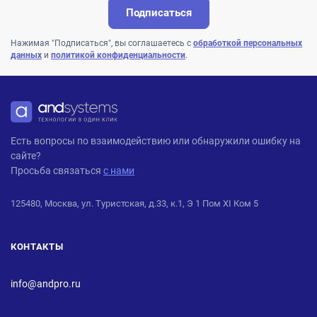
Подписаться
Нажимая "Подписаться", вы соглашаетесь с
обработкой персональных
данных
и
политикой конфиденциальности
.
ANDPRO
Есть вопросы по взаимодействию или обнаружили ошибку на
сайте?
Просьба связаться
с нами
125480, Москва, ул. Туристская, д.33, к.1, Э 1 Пом XI Ком 5
КОНТАКТЫ
info@andpro.ru