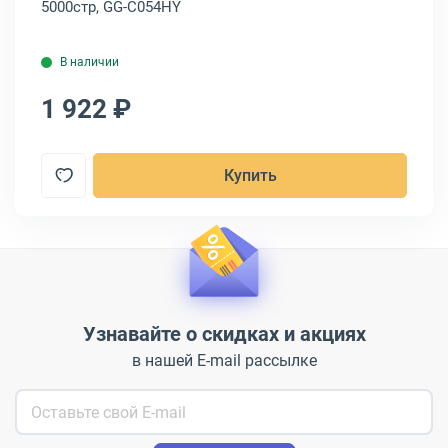
5000стр, GG-C054HY
50
В наличии
1 922 ₽
1
Купить
Узнавайте о скидках и акциях
в нашей E-mail рассылке