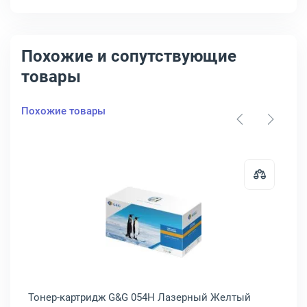
Похожие и сопутствующие
товары
Похожие товары
002
артридж Canon 054H Лазерный Голубой 2300стр, 3027C002
Открыть товар: Тонер-картридж 
Тонер-картридж G&G 054H Лазерный Желтый
То