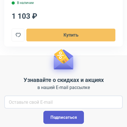
В наличии
1 103 ₽
4
Купить
Узнавайте о скидках и акциях
в нашей E-mail рассылке
Подписаться