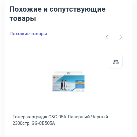
Похожие и сопутствующие
товары
Похожие товары
артридж HP Inc. 05A Лазерный Черный 2300стр, CE505A
Открыть товар: Тонер-картридж 
Тонер-картридж G&G 05A Лазерный Черный
То
2300стр, GG-CE505A
RK