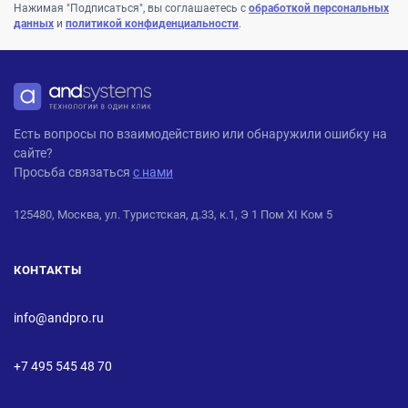
Нажимая "Подписаться", вы соглашаетесь с
обработкой персональных
данных
и
политикой конфиденциальности
.
ANDPRO
Есть вопросы по взаимодействию или обнаружили ошибку на
сайте?
Просьба связаться
с нами
125480, Москва, ул. Туристская, д.33, к.1, Э 1 Пом XI Ком 5
КОНТАКТЫ
info@andpro.ru
+7 495 545 48 70