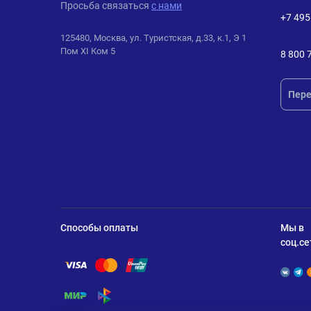
Просьба связаться
с нами
+7 495
125480, Москва, ул. Туристская, д.33, к.1, Э 1
Пом XI Ком 5
8 800 
Пере
Способы оплаты
Мы в
соц.се
Помощь по оплате Visa
Помощь по оплате Mastercard
Помощь по оплате UnionPay
Помощь по оплате Мир
Помощь по оплате СБП