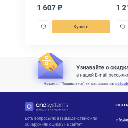
1 607 ₽
1 2
пить
Купить
Узнавайте о скидк
в нашей E-mail рассылк
Нажимая "Подписаться", вы соглашаетесь с
обраб
КОНТ
ANDPRO
Есть вопросы по взаимодействию или
info@a
обнаружили ошибку на сайте?