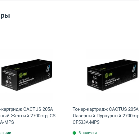
ары
0стр, CF533A
идж G&G 205A Лазерный Голубой 900стр, GG-CF531A
Открыть товар: Тонер-картридж CACTUS 205A Лазерн
Открыть тов
-картридж CACTUS 205A
Тонер-картридж CACTUS 205A
ный Желтый 2700стр, CS-
Лазерный Пурпурный 2700стр
2A-MPS
CF533A-MPS
аличии
В наличии