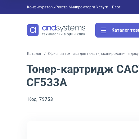
Конфигураторы
Реестр Минпромторга
Услуги
Блог
Каталог тов
Каталог
Офисная техника для печати, сканирования и док
Тонер-картридж CAC
CF533A
Код
79753