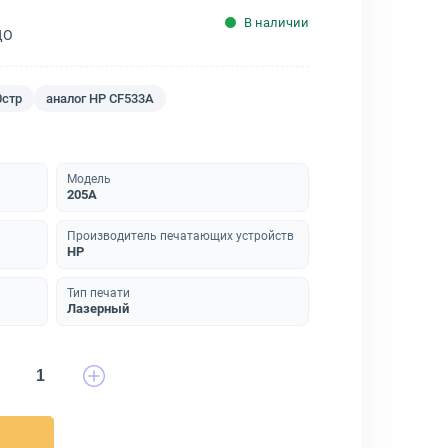
В наличии
ДО
0стр
аналог HP CF533A
Модель
205A
Производитель печатающих устройств
HP
Тип печати
Лазерный