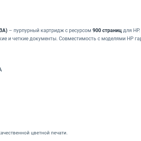
3A)
– пурпурный картридж с ресурсом
900 страниц
для HP.
кие и четкие документы. Совместимость с моделями HP га
A
 качественной цветной печати.