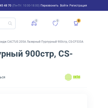
45 48 70
(Пн-Пт: 10:00-18:00)
Перезвонить
Войти
Регистрация
0
0
0
тридж CACTUS 205A Лазерный Пурпурный 900стр, CS-CF533A
рный 900стр, CS-
ься