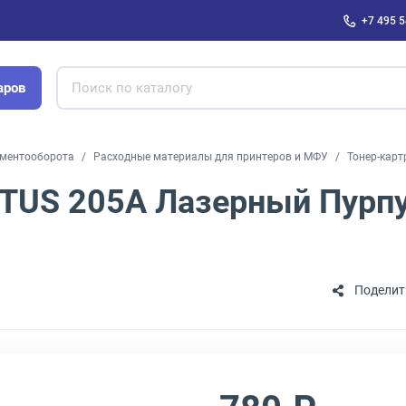
+7 495 5
аров
ументооборота
Расходные материалы для принтеров и МФУ
Тонер-кар
TUS 205A Лазерный Пурпу
Поделит