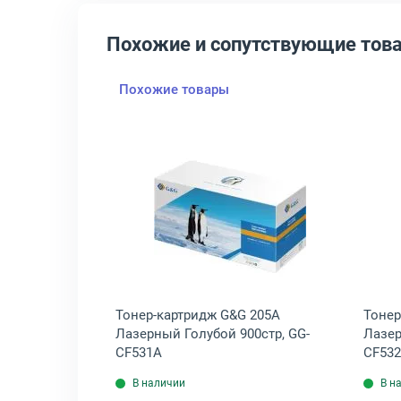
Похожие и сопутствующие тов
Похожие товары
A Лазерный Черный 1100стр, CS-CF530A
крыть товар: Тонер-картридж HP Inc. 205A Лазерный Пурпурный 90
Открыть товар: Тонер-картр
nc. 205A
Тонер-картридж G&G 205A
Тонер
 900стр,
Лазерный Голубой 900стр, GG-
Лазер
CF531A
CF53
В наличии
В н