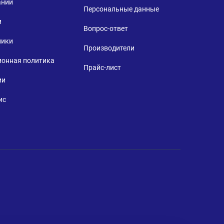
ании
Персональные данные
и
Вопрос-ответ
ники
Производители
ионная политика
Прайс-лист
ии
ис