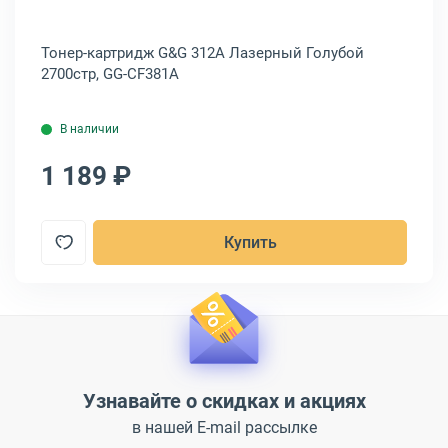
Тонер-картридж G&G 312A Лазерный Голубой
То
2700стр, GG-CF381A
24
В наличии
1 189 ₽
1
Купить
Узнавайте о скидках и акциях
в нашей E-mail рассылке