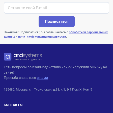
Подписаться
Нажимая "Подписаться", вы соглашаетесь с
обработкой персональных
данных
и
политикой конфиденциальности
.
ANDPRO
Есть вопросы по взаимодействию или обнаружили ошибку на
сайте?
Просьба связаться
с нами
125480, Москва, ул. Туристская, д.33, к.1, Э 1 Пом XI Ком 5
КОНТАКТЫ