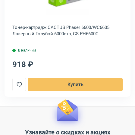
Тонер-картридж CACTUS Phaser 6600/WC6605
То
Лазерный Голубой 6000стр, CS-PH6600C
Ла
В наличии
918 ₽
9
Купить
Узнавайте о скидках и акциях