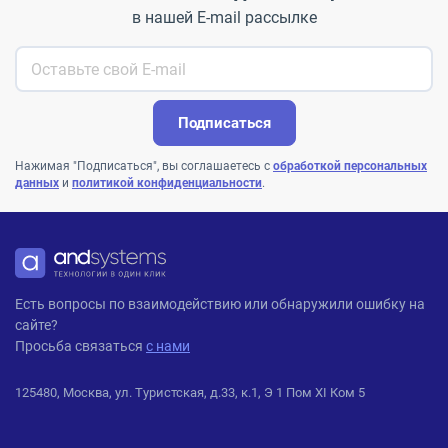
в нашей E-mail рассылке
Подписаться
Нажимая "Подписаться", вы соглашаетесь с
обработкой персональных
данных
и
политикой конфиденциальности
.
ANDPRO
Есть вопросы по взаимодействию или обнаружили ошибку на
сайте?
Просьба связаться
с нами
125480, Москва, ул. Туристская, д.33, к.1, Э 1 Пом XI Ком 5