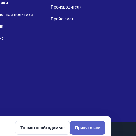
ники
Производители
ионная политика
Прайс-лист
ии
ис
Только необходимые
Принять все