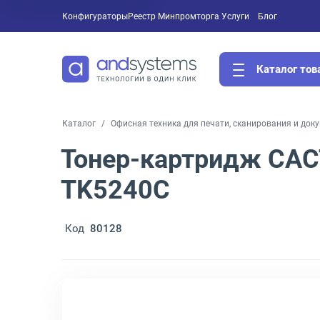
Конфигураторы
Реестр Минпромторга
Услуги
Блог
Каталог тов
Каталог
Офисная техника для печати, сканирования и док
Тонер-картридж CAC
TK5240C
Код
80128