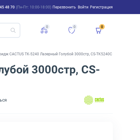
45 48 70
(Пн-Пт: 10:00-18:00)
Перезвонить
Войти
Регистрация
0
0
0
ридж CACTUS TK-5240 Лазерный Голубой 3000стр, CS-TK5240C
убой 3000стр, CS-
ься