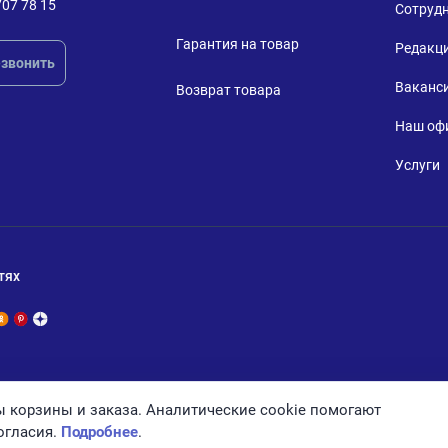
707 78 15
Сотруд
Гарантия на товар
Редакц
звонить
Ваканс
Возврат товара
Наш оф
Услуги
тях
 корзины и заказа. Аналитические cookie помогают
огласия.
Подробнее
.