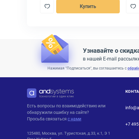
пить
Купить
Узнавайте о скидк
в нашей E-mail рассылк
Нажимая "Подписаться", вы соглашаетесь с
обраб
КОНТ
ANDPRO
Есть вопросы по взаимодействию или
info@a
обнаружили ошибку на сайте?
Просьба связаться
с нами
+7 495
125480, Москва, ул. Туристская, д.33, к.1, Э 1