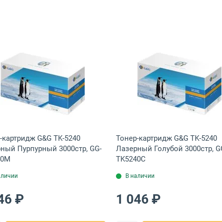
й 3000стр, 1T02R7BNL0
ридж G&G TK-5240 Лазерный Желтый 3000стр, GG-TK5240Y
Открыть товар: Тонер-картридж G&G TK-5240 Лазерн
Открыть тов
-картридж G&G TK-5240
Тонер-картридж G&G TK-5240
ный Пурпурный 3000стр, GG-
Лазерный Голубой 3000стр, G
40M
TK5240C
аличии
В наличии
46 ₽
1 046 ₽