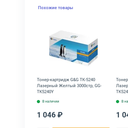
Похожие товары
40BK
-5240 Лазерный Черный 4000стр, 1T02R70NL0
крыть товар: Тонер-картридж Kyocera TK-5240 Лазерный Пурпурны
Открыть товар: Тонер-карт
era TK-5240
Тонер-картридж G&G TK-5240
Тонер
 3000стр,
Лазерный Желтый 3000стр, GG-
Лазер
TK5240Y
TK52
В наличии
В н
1 046 ₽
1 0