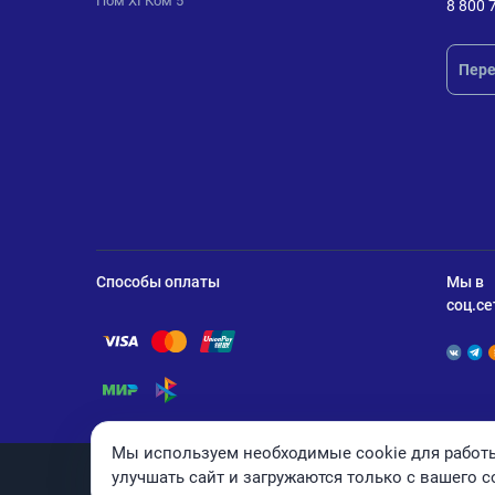
Пом XI Ком 5
8 800 
Пере
Способы оплаты
Мы в
соц.се
Помощь по оплате Visa
Помощь по оплате Mastercard
Помощь по оплате UnionPay
Помощь по оплате Мир
Помощь по оплате СБП
Мы используем необходимые cookie для работы
улучшать сайт и загружаются только с вашего с