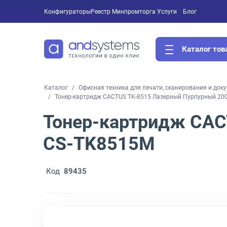
Конфигураторы
Реестр Минпромторга
Услуги
Блог
Каталог тов
Каталог
Офисная техника для печати, сканирования и док
Тонер-картридж CACTUS TK-8515 Лазерный Пурпурный 200
Тонер-картридж CAC
CS-TK8515M
Код
89435