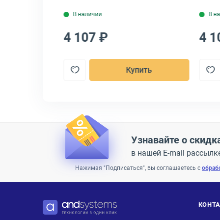
В наличии
В н
4 107 ₽
4 1
пить
Купить
Узнавайте о скидк
в нашей E-mail рассылк
Нажимая "Подписаться", вы соглашаетесь с
обраб
КОНТ