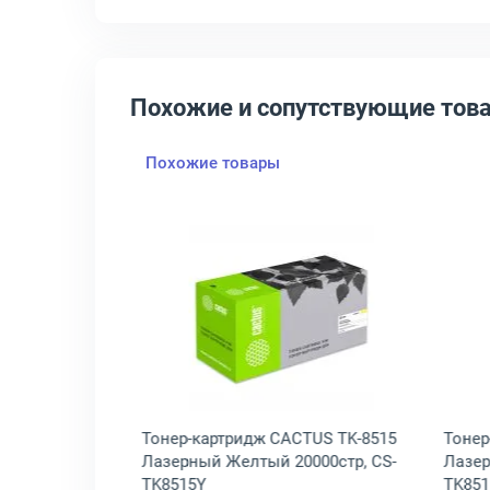
Похожие и сопутствующие тов
Похожие товары
02NDBNL1
-8515 Лазерный Голубой 20000стр, 1T02NDCNL1
крыть товар: Тонер-картридж Kyocera TK-8515 Лазерный Черный 3
Открыть товар: Тонер-карт
era TK-8515
Тонер-картридж CACTUS TK-8515
Тонер
000стр,
Лазерный Желтый 20000стр, CS-
Лазер
TK8515Y
TK85