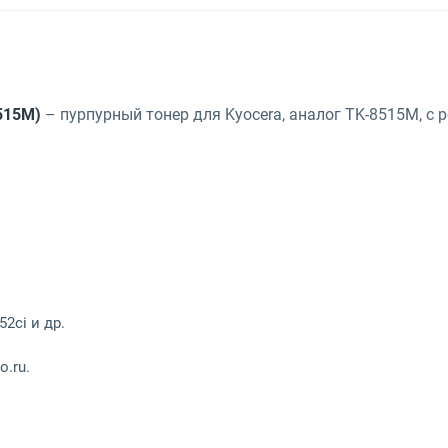
515M)
– пурпурный тонер для Kyocera, аналог TK-8515M, с 
52ci и др.
o.ru.