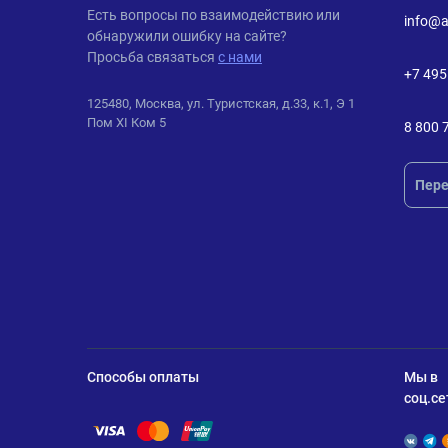
ANDPRO
Есть вопросы по взаимодействию или
info@a
обнаружили ошибку на сайте?
Просьба связаться
с нами
+7 495
125480, Москва, ул. Туристская, д.33, к.1, Э 1
Пом XI Ком 5
8 800 
Пере
Способы оплаты
Мы в
соц.се
Помощь по оплате Visa
Помощь по оплате Mastercard
Помощь по оплате UnionPay