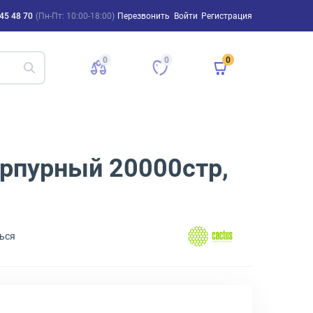
45 48 70
(Пн-Пт: 10:00-18:00)
Перезвонить
Войти
Регистрация
0
0
0
рпурный 20000стр,
ься