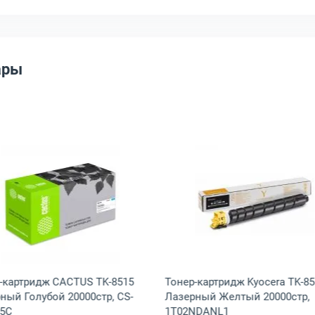
ары
0000стр, 1T02ND0NL0
ридж CACTUS TK-8515 Лазерный Желтый 20000стр, CS-TK8515Y
Открыть товар: Тонер-картридж CACTUS TK-8515 Лазе
Открыть тов
-картридж CACTUS TK-8515
Тонер-картридж Kyocera TK-85
ный Голубой 20000стр, CS-
Лазерный Желтый 20000стр,
15C
1T02NDANL1