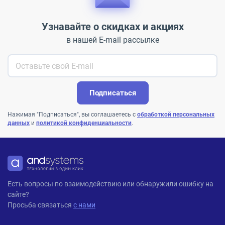
Узнавайте о скидках и акциях
в нашей E-mail рассылке
Подписаться
Нажимая "Подписаться", вы соглашаетесь с
обработкой персональных
данных
и
политикой конфиденциальности
.
ANDPRO
Есть вопросы по взаимодействию или обнаружили ошибку на
сайте?
Просьба связаться
с нами