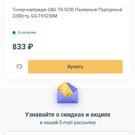
Тонер-картридж G&G TK-5230 Лазерный Пурпурный
То
2200стр, GG-TK5230M
22
В наличии
833 ₽
8
Купить
Узнавайте о скидках и акциях
в нашей E-mail рассылке