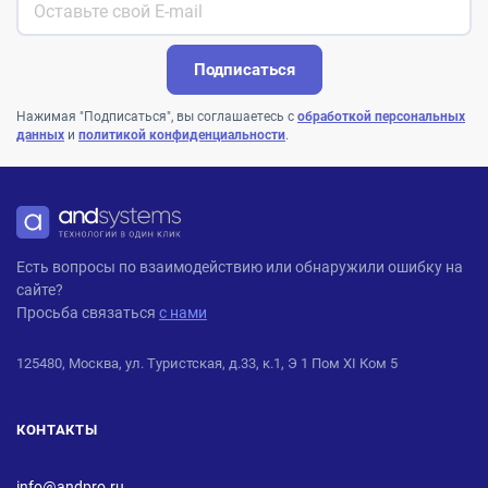
Подписаться
Нажимая "Подписаться", вы соглашаетесь с
обработкой персональных
данных
и
политикой конфиденциальности
.
ANDPRO
Есть вопросы по взаимодействию или обнаружили ошибку на
сайте?
Просьба связаться
с нами
125480, Москва, ул. Туристская, д.33, к.1, Э 1 Пом XI Ком 5
КОНТАКТЫ
info@andpro.ru