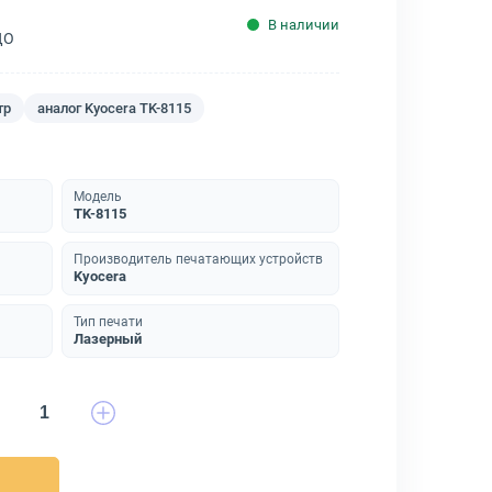
В наличии
ДО
тр
аналог Kyocera TK-8115
Модель
TK-8115
Производитель печатающих устройств
Kyocera
Тип печати
Лазерный