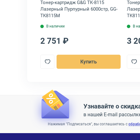
era TK-8115
Тонер-картридж G&G TK-8115
Тонер
000стр,
Лазерный Пурпурный 6000стр, GG-
Лазер
TK8115M
TK811
В наличии
В н
2 751 ₽
3 2
пить
Купить
Узнавайте о скидк
в нашей E-mail рассылк
Нажимая "Подписаться", вы соглашаетесь с
обраб