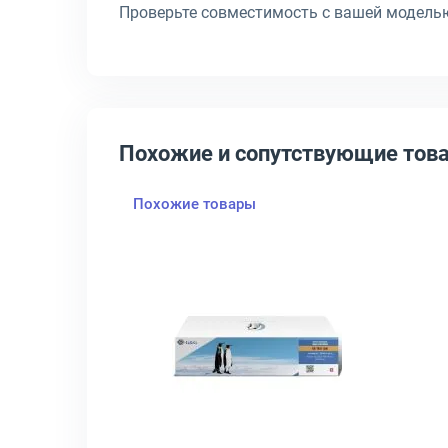
Проверьте совместимость с вашей моделью 
Похожие и сопутствующие тов
Похожие товары
115BK
-8115 Лазерный Черный 12000стр, 1T02P30NL0
крыть товар: Тонер-картридж Kyocera TK-8115 Лазерный Желтый 6
Открыть товар: Тонер-карт