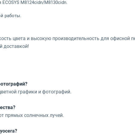
ля ECOSYS M8124cidn/M8130cidn.
ой работы.
ркость цвета и высокую производительность для офисной п
ой доставкой!
фотографий?
цветной графики и фотографий.
чества?
 от прямых солнечных лучей.
yocera?