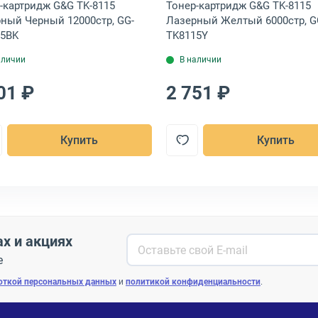
-картридж G&G TK-8115
Тонер-картридж G&G TK-8115
ный Черный 12000стр, GG-
Лазерный Желтый 6000стр, G
5BK
TK8115Y
аличии
В наличии
01 ₽
2 751 ₽
Купить
Купить
ах и акциях
е
откой персональных данных
и
политикой конфиденциальности
.