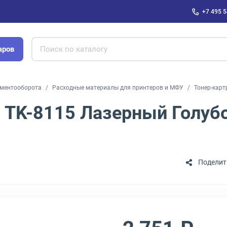
+7 495 5
аров
ументооборота
Расходные материалы для принтеров и МФУ
Тонер-карт
 TK-8115 Лазерный Голубо
Поделит