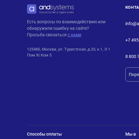
КОНТ
ANDPRO
Есть вопросы по взаимодействию или
info@a
обнаружили ошибку на сайте?
Просьба связаться
с нами
+7 495
125480, Москва, ул. Туристская, д.33, к.1, Э 1
Пом XI Ком 5
8 800 
Пере
Способы оплаты
Мы в