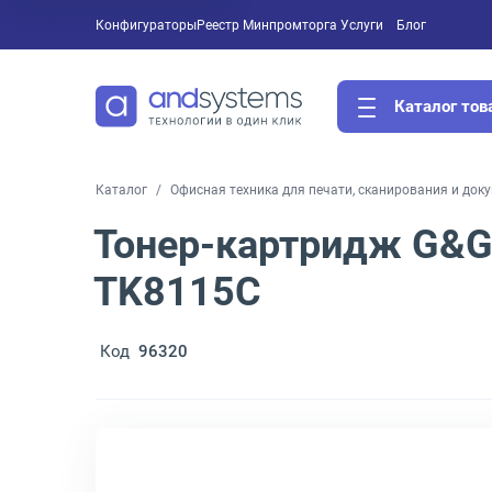
Конфигураторы
Реестр Минпромторга
Услуги
Блог
Каталог тов
Каталог
Офисная техника для печати, сканирования и док
Тонер-картридж G&G
TK8115C
Код
96320