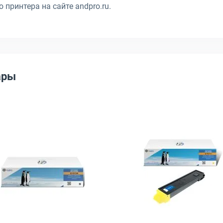
принтера на сайте andpro.ru.
ары
000стр, 1T02P3ANL0
ридж G&G TK-8115 Лазерный Пурпурный 6000стр, GG-TK8115M
Открыть товар: Тонер-картридж G&G TK-8115 Лазерн
Открыть тов