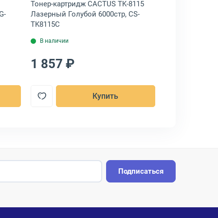
Тонер-картридж CACTUS TK-8115
Тонер-картрид
G-
Лазерный Голубой 6000стр, CS-
Лазерный Пурп
TK8115C
TK8115M
В наличии
В наличии
1 857 ₽
1 857 ₽
Купить
Подписаться