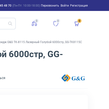
45 48 70
(Пн-Пт: 10:00-18:00)
Перезвонить
Войти
Регистрация
0
0
0
ридж G&G TK-8115 Лазерный Голубой 6000стр, GG-TK8115C
й 6000стр, GG-
ься