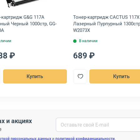
-картридж G&G 117A
Тонер-картридж CACTUS 117X
ный Черный 1000стр, GG-
Лазерный Пурпурный 1300стр
0A
W2073X
аличии
В наличии
88 ₽
689 ₽
Купить
Купить
ах и акциях
е
откой персональных данных
и
политикой конфиденциальности
.