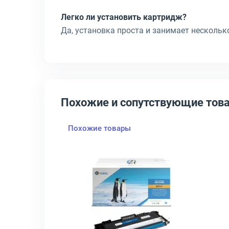
Легко ли установить картридж?
Да, установка проста и занимает нескольк
Похожие и сопутствующие тов
Похожие товары
7A Лазерный Пурпурный 700стр, W2073A
крыть товар: Тонер-картридж HP Inc. 117A Лазерный Голубой 700ст
Открыть товар: Тонер-карт