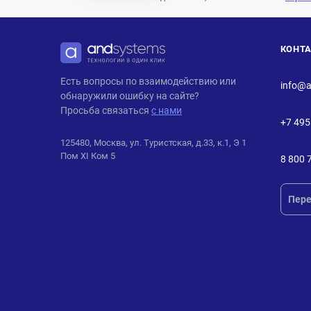
КОНТ
ANDPRO
Есть вопросы по взаимодействию или
info@a
обнаружили ошибку на сайте?
Просьба связаться
с нами
+7 495
125480, Москва, ул. Туристская, д.33, к.1, Э 1
Пом XI Ком 5
8 800 
Пере