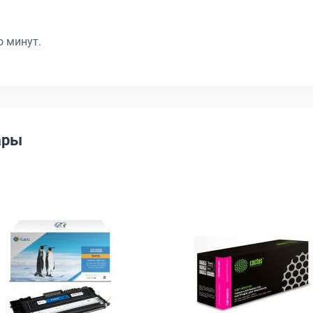
о минут.
ары
р, W2071A
ридж G&G 117A Лазерный Голубой 700стр, GG-W2071A
Открыть товар: Тонер-картридж G&G 117A Лазерный 
Открыть тов