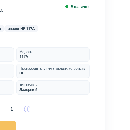
В наличии
ДО
р
аналог HP 117A
Модель
117A
Производитель печатающих устройств
HP
Тип печати
Лазерный