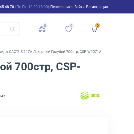
45 48 70
(Пн-Пт: 10:00-18:00)
Перезвонить
Войти
Регистрация
0
0
0
тридж CACTUS 117A Лазерный Голубой 700стр, CSP-W2071A
й 700стр, CSP-
ься