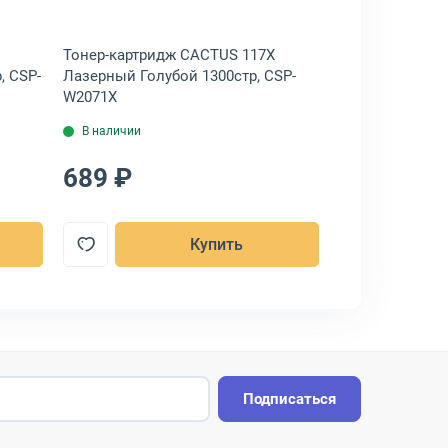
Тонер-картридж CACTUS 117X
Тонер-картрид
, CSP-
Лазерный Голубой 1300стр, CSP-
Лазерный Желт
W2071X
W2072A
В наличии
В наличии
689 ₽
962 ₽
Купить
Подписаться