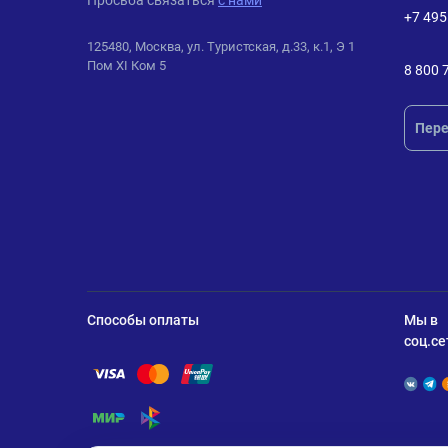
Просьба связаться
с нами
+7 495
125480, Москва, ул. Туристская, д.33, к.1, Э 1
Пом XI Ком 5
8 800 
Пере
Способы оплаты
Мы в
соц.се
Помощь по оплате Visa
Помощь по оплате Mastercard
Помощь по оплате UnionPay
Помощь по оплате Мир
Помощь по оплате СБП