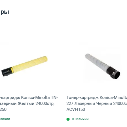
ары
идж Konica-Minolta TN-227 Лазерный Голубой 24000стр, ACVH450
Открыть товар: Тонер-картридж Konica-Minolta TN-2
Открыть това
-картридж Konica-Minolta TN-
Тонер-картридж Konica-Minolt
азерный Желтый 24000стр,
227 Лазерный Черный 24000с
250
ACVH150
аличии
В наличии