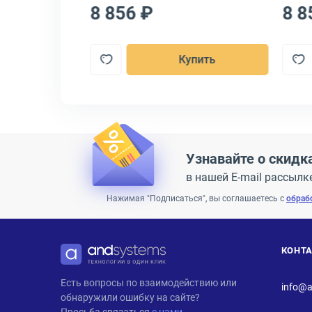
8 856 ₽
8 8
Купить
Узнавайте о скидк
в нашей E-mail рассылк
Нажимая "Подписаться", вы соглашаетесь с
обраб
КОНТ
ANDPRO
Есть вопросы по взаимодействию или
info@a
обнаружили ошибку на сайте?