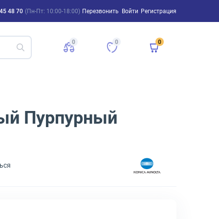
45 48 70
(Пн-Пт: 10:00-18:00)
Перезвонить
Войти
Регистрация
0
0
0
ный Пурпурный
ься