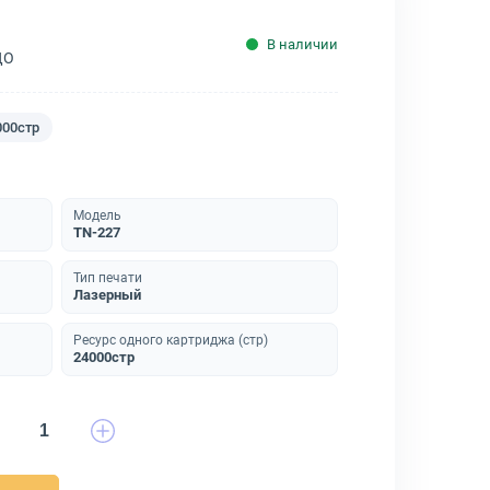
В наличии
ДО
000стр
Модель
TN-227
Тип печати
Лазерный
Ресурс одного картриджа (стр)
24000стр