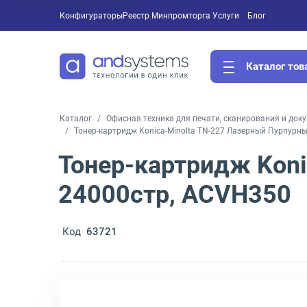
Конфигураторы
Реестр Минпромторга
Услуги
Блог
Каталог тов
Каталог
Офисная техника для печати, сканирования и док
Тонер-картридж Konica-Minolta TN-227 Лазерный Пурпурн
Тонер-картридж Kon
24000стр, ACVH350
Код
63721