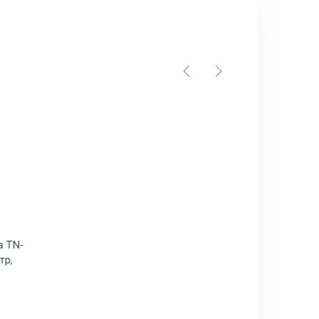
27 Лазерный Желтый 24000стр, ACVH250
р: Тонер-картридж Konica-Minolta TN-227 Лазерный Черный 24000
a TN-
тр,