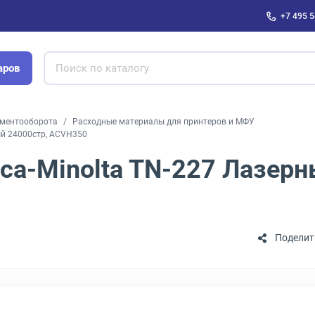
+7 495 5
аров
ументооборота
Расходные материалы для принтеров и МФУ
ый 24000стр, ACVH350
ica-Minolta TN-227 Лазер
Поделит