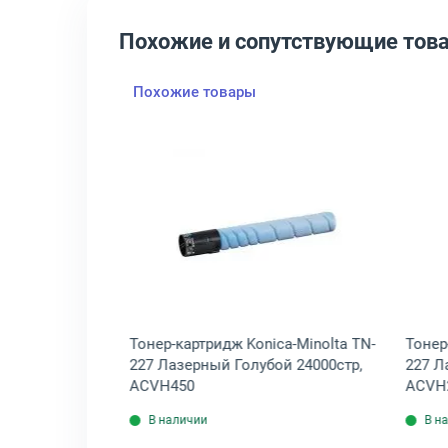
Похожие и сопутствующие тов
Похожие товары
Открыть товар: Тонер-картр
Тонер-картридж Konica-Minolta TN-
Тонер
227 Лазерный Голубой 24000стр,
227 Л
ACVH450
ACVH
В наличии
В н