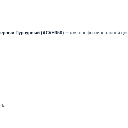
азерный Пурпурный (ACVH350)
— для профессиональной цве
lta.