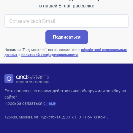
в нашей E-mail рассылке
Подписаться
Нажимая "Подписаться", вы соглашаетесь с
обработкой персональных
данных
и
политикой конфиденциальности
.
ANDPRO
Есть вопросы по взаимодействию или обнаружили ошибку на
сайте?
Просьба связаться
с нами
125480, Москва, ул. Туристская, д.33, к.1, Э 1 Пом XI Ком 5