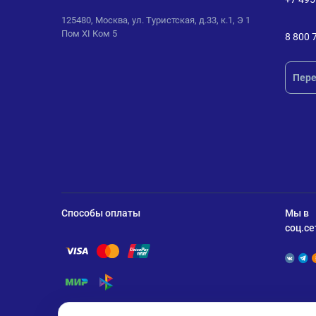
125480, Москва, ул. Туристская, д.33, к.1, Э 1
Пом XI Ком 5
8 800 
Пере
Способы оплаты
Мы в
соц.се
Помощь по оплате Visa
Помощь по оплате Mastercard
Помощь по оплате UnionPay
Помощь по оплате Мир
Помощь по оплате СБП