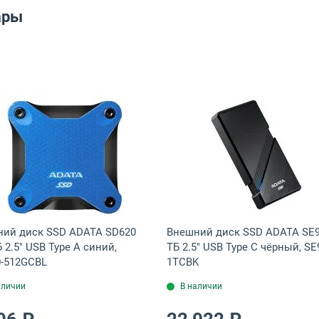
ары
A чёрный, WDBBGB0140HBK-EESN
 SSD ADATA SD620 2 ТБ 2.5" USB Type A чёрный, SD620-2TCBK
Открыть товар: Внешний диск SSD ADATA SD620 512 ГБ 
Открыть това
ий диск SSD ADATA SD620
Внешний диск SSD ADATA SE9
Б 2.5" USB Type A синий,
ТБ 2.5" USB Type C чёрный, SE
-512GCBL
1TCBK
аличии
В наличии