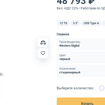
48 793 ₽
Вкл. НДС 22% • Работаем по Э
12 ТБ
3.5"
USB Type A
Главное
Производитель
Western Digital
Цвет
чёрный
Назначение
стационарный
Выберите количество:
Купить