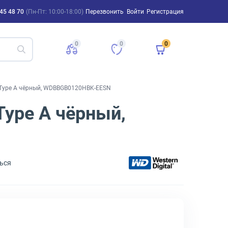
45 48 70
(Пн-Пт: 10:00-18:00)
Перезвонить
Войти
Регистрация
0
0
0
B Type A чёрный, WDBBGB0120HBK-EESN
Type A чёрный,
ься