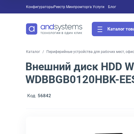
Конфигураторы
Реестр Минпромторга
Услуги
Блог
Каталог тов
Каталог
Периферийные устройства для рабочих мест, офи
Внешний диск HDD WD
WDBBGB0120HBK-EE
Код
56842