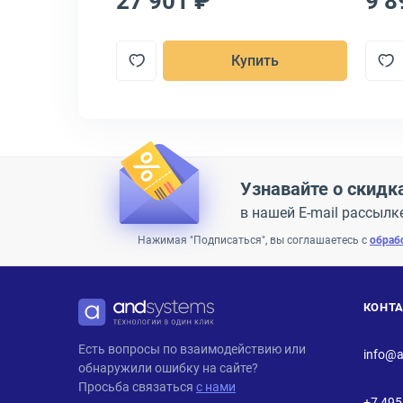
27 901 ₽
9 8
пить
Купить
Узнавайте о скидк
в нашей E-mail рассылк
Нажимая "Подписаться", вы соглашаетесь с
обраб
КОНТ
ANDPRO
Есть вопросы по взаимодействию или
info@a
обнаружили ошибку на сайте?
Просьба связаться
с нами
+7 495