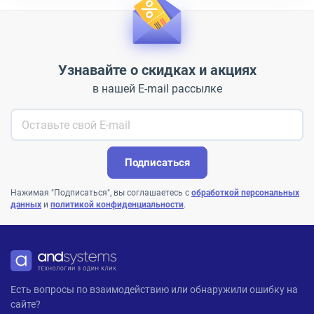
Узнавайте о скидках и акциях
в нашей E-mail рассылке
Подписаться
Нажимая "Подписаться", вы соглашаетесь с
обработкой персональных
данных
и
политикой конфиденциальности
.
ANDPRO
Есть вопросы по взаимодействию или обнаружили ошибку на
сайте?