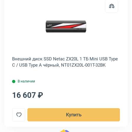
рный, WDBU6Y0050BBK-WESN
 диск HDD ADATA HV320 2 ТБ 2.5" USB Type A белый, AHV320-2TU31
Открыть товар: Внешний диск SSD 
Внешний диск SSD Netac ZX20L 1 ТБ Mini USB Type
Вн
C / USB Type A чёрный, NT01ZX20L-001T-32BK
Ty
В наличии
16 607 ₽
1
Купить