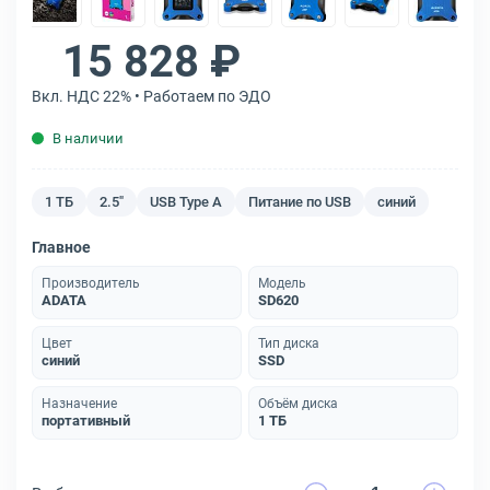
15 828 ₽
Вкл. НДС 22% • Работаем по ЭДО
В наличии
1 ТБ
2.5"
USB Type A
Питание по USB
синий
Главное
Производитель
Модель
ADATA
SD620
Цвет
Тип диска
синий
SSD
Назначение
Объём диска
портативный
1 ТБ