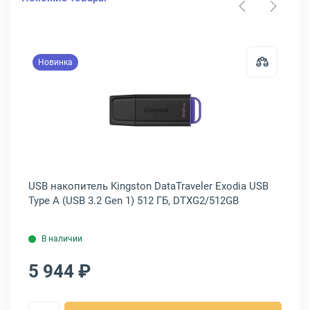
Новинка
8 ГБ, TS8GJF780
итель SanDisk Ultra Flair USB Type A (USB 3.2 Gen 1) 512 ГБ, SDCZ7
Открыть товар: USB накопитель Ki
USB
USB накопитель Kingston DataTraveler Exodia USB
US
Type A (USB 3.2 Gen 1) 512 ГБ, DTXG2/512GB
(U
В наличии
5 944 ₽
6