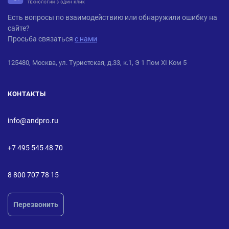
ANDPRO
Есть вопросы по взаимодействию или обнаружили ошибку на
сайте?
Просьба связаться
с нами
125480, Москва, ул. Туристская, д.33, к.1, Э 1 Пом XI Ком 5
КОНТАКТЫ
info@andpro.ru
+7 495 545 48 70
8 800 707 78 15
Перезвонить