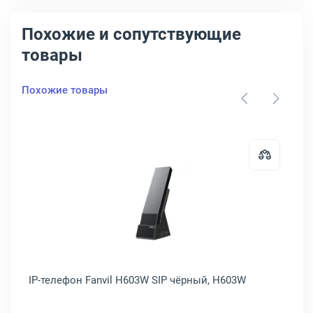
Похожие и сопутствующие
товары
Похожие товары
он Fanvil X5U-R SIP красный, X5U-R
Открыть товар: IP-телефон Fanvi
IP-телефон Fanvil H603W SIP чёрный, H603W
IP