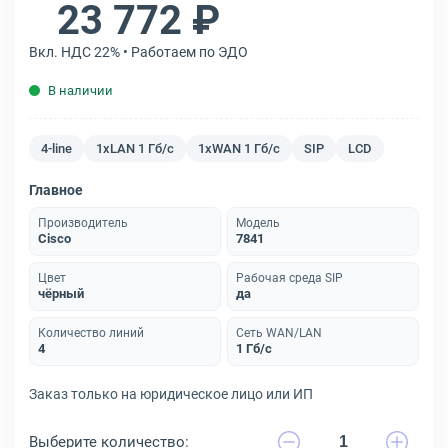
23 772 ₽
Вкл. НДС 22% • Работаем по ЭДО
В наличии
4-line
1xLAN 1 Гб/с
1xWAN 1 Гб/с
SIP
LCD
Главное
Производитель
Модель
Cisco
7841
Цвет
Рабочая среда SIP
чёрный
да
Количество линий
Сеть WAN/LAN
4
1 Гб/с
Заказ только на юридическое лицо или ИП
Выберите количество: