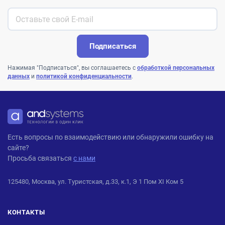
Подписаться
Нажимая "Подписаться", вы соглашаетесь с
обработкой персональных
данных
и
политикой конфиденциальности
.
ANDPRO
Есть вопросы по взаимодействию или обнаружили ошибку на
сайте?
Просьба связаться
с нами
125480, Москва, ул. Туристская, д.33, к.1, Э 1 Пом XI Ком 5
КОНТАКТЫ