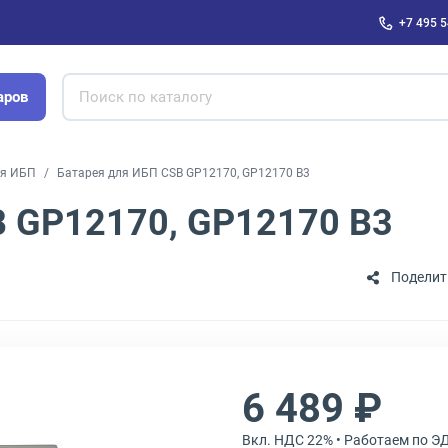
+7 495 5
аров
ля ИБП
Батарея для ИБП CSB GP12170, GP12170 B3
B GP12170, GP12170 B3
Поделит
6 489 ₽
Вкл. НДС 22% • Работаем по Э