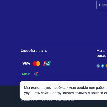
Пере
Способы оплаты
Мы в
соц.се
Помощь по оплате Visa
Помощь по оплате Mastercard
Помощь по оплате UnionPay
Помощь по оплате Мир
Помощь по оплате СБП
Мы используем необходимые cookie для работы
улучшать сайт и загружаются только с вашего с
© 2026 ANDPRO / ООО «АНД-Системс»