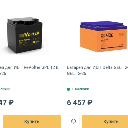
ареный блок Бастион RAPAN BC 24/9S 24 В, 8939 RAPAN BC 24/9S
Открыть товар: Батарея для ИБП ReVolter GPL 12 В, G
Открыть това
ея для ИБП ReVolter GPL 12 В,
Батарея для ИБП Delta GEL 12-
226
GEL 12-26
аличии
В наличии
47 ₽
6 457 ₽
Купить
Купить