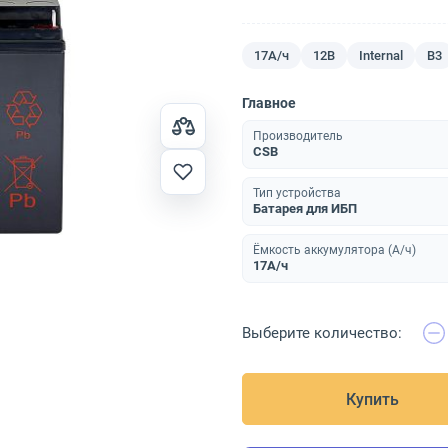
17А/ч
12В
Internal
B3
Главное
Производитель
CSB
Тип устройства
Батарея для ИБП
Ёмкость аккумулятора (А/ч)
17А/ч
Выберите количество:
Купить