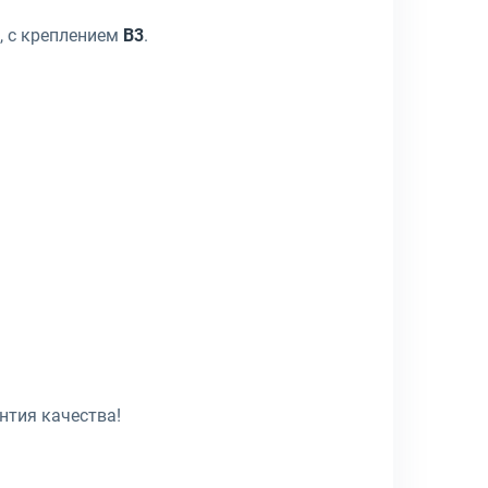
я, с креплением
B3
.
нтия качества!