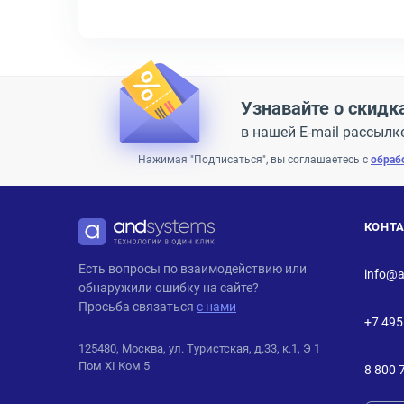
Узнавайте о скидк
в нашей E-mail рассылк
Нажимая "Подписаться", вы соглашаетесь с
обраб
КОНТ
ANDPRO
Есть вопросы по взаимодействию или
info@a
обнаружили ошибку на сайте?
Просьба связаться
с нами
+7 495
125480, Москва, ул. Туристская, д.33, к.1, Э 1
Пом XI Ком 5
8 800 