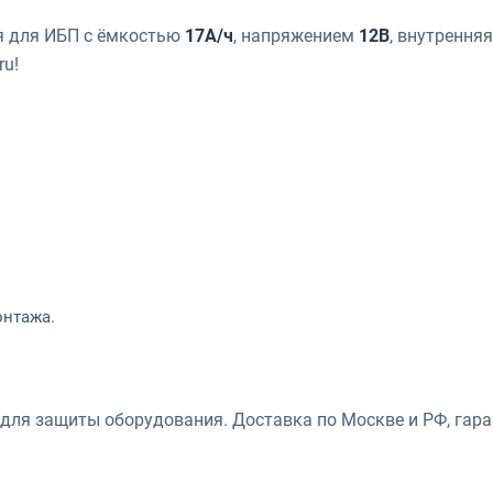
я для ИБП с ёмкостью
17А/ч
, напряжением
12В
, внутрення
ru!
онтажа.
 для защиты оборудования. Доставка по Москве и РФ, гара