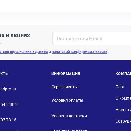
ах и акциях
е
откой персональных данных
и
политикой конфиденциальности
.
АКТЫ
ИНФОРМАЦИЯ
КОМПА
Сертификаты
Блог
ndpro.ru
О комп
Условия оплаты
 545 48 70
Новост
Условия доставки
707 78 15
Сотруд