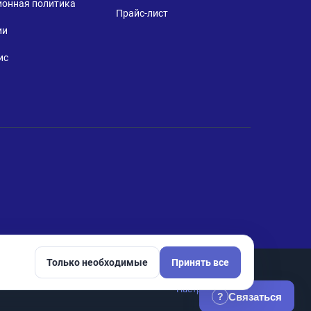
ионная политика
Прайс-лист
ии
ис
Только необходимые
Принять все
Настройки cookie
Связаться
?