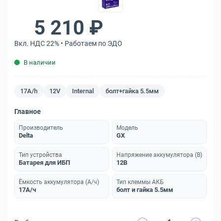
5 210 ₽
Вкл. НДС 22% • Работаем по ЭДО
В наличии
17A/h
12V
Internal
болт+гайка 5.5мм
Главное
Производитель
Модель
Delta
GX
Тип устройства
Напряжение аккумулятора (В)
Батарея для ИБП
12В
Ёмкость аккумулятора (А/ч)
Тип клеммы АКБ
17А/ч
болт и гайка 5.5мм