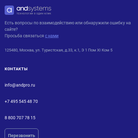
ANDPRO
Есть вопросы по взаимодействию или обнаружили ошибку на
сайте?
Просьба связаться
с нами
125480, Москва, ул. Туристская, д.33, к.1, Э 1 Пом XI Ком 5
КОНТАКТЫ
info@andpro.ru
+7 495 545 48 70
8 800 707 78 15
Перезвонить