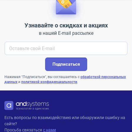
Узнавайте о скидках и акциях
в нашей E-mail рассылке
Подписаться
Нажимая "Подписаться", вы соглашаетесь с
обработкой персональных
данных
и
политикой конфиденциальности
.
ANDPRO
Есть вопросы по взаимодействию или обнаружили ошибку на
сайте?
Просьба связаться
с нами