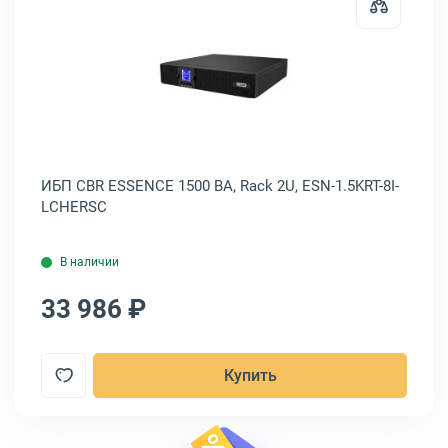
erman ONLINE 3000 ВА, Tower, POWERMAN Online 3000
Открыть товар: ИБП CBR ESSENCE 
AN
ИБП CBR ESSENCE 1500 ВА, Rack 2U, ESN-1.5KRT-8I-
ИБ
LCHERSC
15
В наличии
33 986 ₽
4
Купить