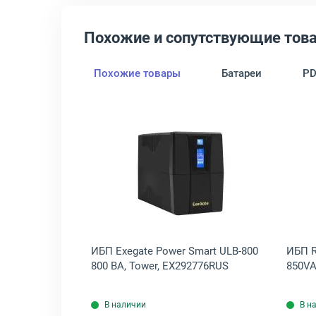
Похожие и сопутствующие тов
Похожие товары
Батареи
P
B-1000 1000 ВА, Tower, EX292792RUS
крыть товар: ИБП Exegate Power Back BNB-1000 1000 ВА, Tower, EX
Открыть товар: ИБП Exegate 
ack BNB-1000
ИБП Exegate Power Smart ULB-800
ИБП Ra
92785RUS
800 ВА, Tower, EX292776RUS
850V
В наличии
В н