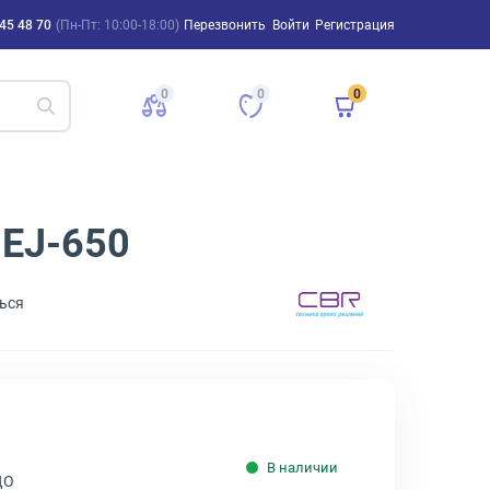
45 48 70
(Пн-Пт: 10:00-18:00)
Перезвонить
Войти
Регистрация
0
0
0
1EJ-650
ься
В наличии
ДО