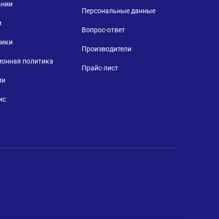
ании
Персональные данные
и
Вопрос-ответ
ники
Производители
ионная политика
Прайс-лист
ии
ис