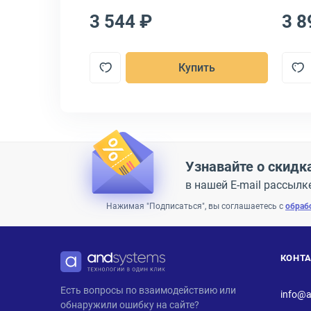
3 544 ₽
3 8
пить
Купить
Узнавайте о скидк
в нашей E-mail рассылк
Нажимая "Подписаться", вы соглашаетесь с
обраб
КОНТ
ANDPRO
Есть вопросы по взаимодействию или
info@a
обнаружили ошибку на сайте?