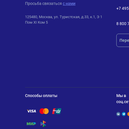
Просьба связаться
с нами
+7 495
125480, Москва, ул. Туристская, д.33, к.1, Э 1
Пом XI Ком 5
8 800 
Пере
Способы оплаты
Мы в
соц.се
Помощь по оплате Visa
Помощь по оплате Mastercard
Помощь по оплате UnionPay
Помощь по оплате Мир
Помощь по оплате СБП