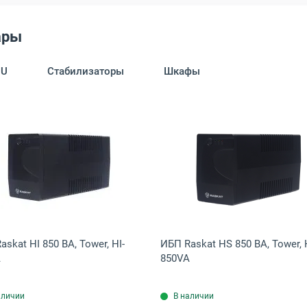
ары
DU
Стабилизаторы
Шкафы
292785RUS
Power Smart ULB-800 800 ВА, Tower, EX292776RUS
Открыть товар: ИБП Raskat HI 850 ВА, Tower, HI-850VA
Открыть това
skat HI 850 ВА, Tower, HI-
ИБП Raskat HS 850 ВА, Tower, 
A
850VA
аличии
В наличии