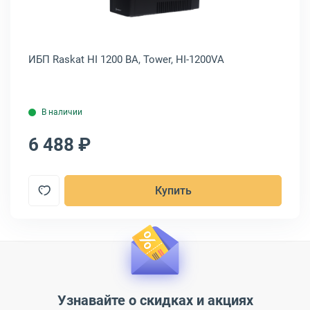
ИБП Raskat HI 1200 ВА, Tower, HI-1200VA
ИБ
PO
В наличии
6 488 ₽
7
Купить
Узнавайте о скидках и акциях