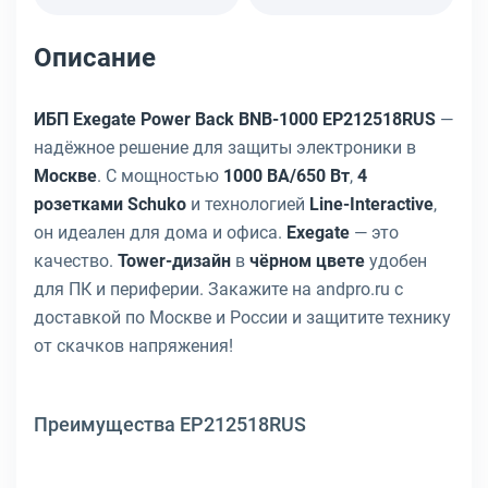
Описание
ИБП Exegate Power Back BNB-1000 EP212518RUS
—
надёжное решение для защиты электроники в
Москве
. С мощностью
1000 ВА/650 Вт
,
4
розетками Schuko
и технологией
Line-Interactive
,
он идеален для дома и офиса.
Exegate
— это
качество.
Tower-дизайн
в
чёрном цвете
удобен
для ПК и периферии. Закажите на andpro.ru с
доставкой по Москве и России и защитите технику
от скачков напряжения!
Преимущества EP212518RUS