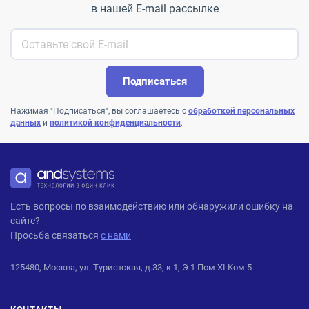
в нашей E-mail рассылке
Подписаться
Нажимая "Подписаться", вы соглашаетесь с
обработкой персональных
данных
и
политикой конфиденциальности
.
ANDPRO
Есть вопросы по взаимодействию или обнаружили ошибку на
сайте?
Просьба связаться
с нами
125480, Москва, ул. Туристская, д.33, к.1, Э 1 Пом XI Ком 5