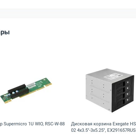
ары
ина Supermicro Hot-Swap 3.5" to 2.5" Drive Tray, MCP-220-00140-0B
Открыть товар: Райзер Supermicro 1U WIO, RSC-W-88
Открыть това
р Supermicro 1U WIO, RSC-W-88
Дисковая корзина Exegate HS
02 4x3.5"-3x5.25", EX291657RUS