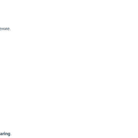
ение.
aring
.