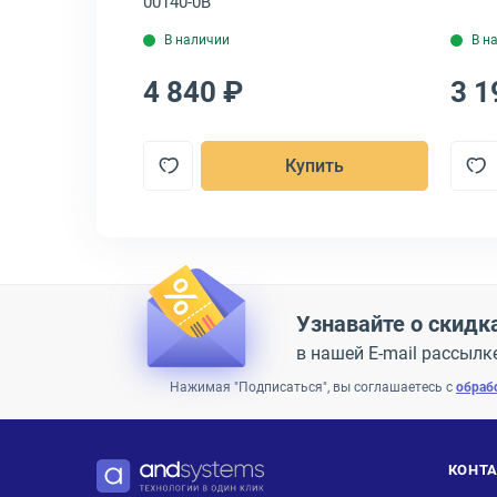
00140-0B
В наличии
В н
4 840 ₽
3 1
пить
Купить
Узнавайте о скидк
в нашей E-mail рассылк
Нажимая "Подписаться", вы соглашаетесь с
обраб
КОНТ