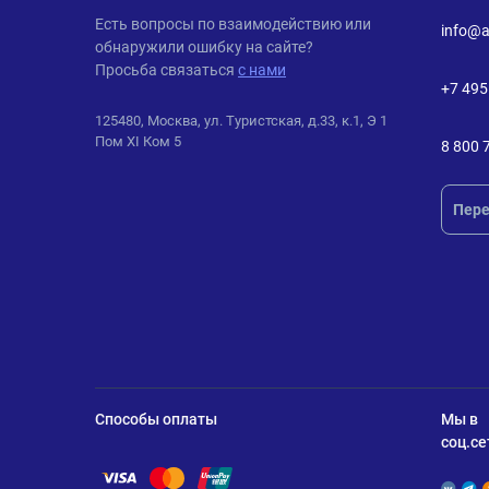
ANDPRO
Есть вопросы по взаимодействию или
info@a
обнаружили ошибку на сайте?
Просьба связаться
с нами
+7 495
125480, Москва, ул. Туристская, д.33, к.1, Э 1
Пом XI Ком 5
8 800 
Пере
Способы оплаты
Мы в
соц.се
Помощь по оплате Visa
Помощь по оплате Mastercard
Помощь по оплате UnionPay