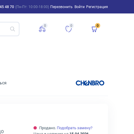
45 48 70
(Пн-Пт: 10:00-18:00)
Перезвонить
Войти
Регистрация
0
0
0
ься
Продано.
Подобрать замену?
ДО
Цена и наличие на
15.04.2026