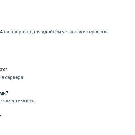
24
на andpro.ru для удобной установки серверов!
ах?
е сервера.
ами?
совместимость.
?