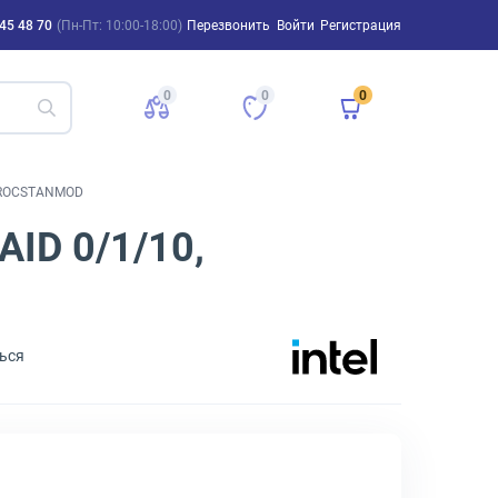
45 48 70
(Пн-Пт: 10:00-18:00)
Перезвонить
Войти
Регистрация
0
0
0
, VROCSTANMOD
AID 0/1/10,
ься