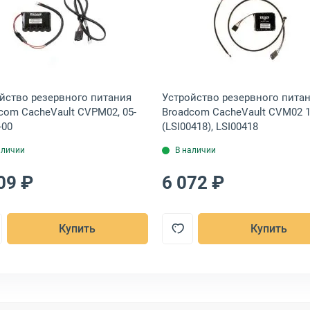
 CVPM05 для 9460/9480, 05-50039-00
резервного питания Supermicro CacheVault CVPM05, BTR-CVPM05
Открыть товар: Устройство резервного питания Broad
Открыть това
йство резервного питания
Устройство резервного пита
com CacheVault CVPM02, 05-
Broadcom CacheVault CVM02 
-00
(LSI00418), LSI00418
аличии
В наличии
09 ₽
6 072 ₽
Купить
Купить