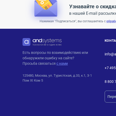
Узнавайте о скидк
в нашей E-mail рассылк
Нажимая "Подписаться", вы соглашаетесь с
обраб
КОНТ
ANDPRO
Есть вопросы по взаимодействию или
info@a
обнаружили ошибку на сайте?
Просьба связаться
с нами
+7 495
125480, Москва, ул. Туристская, д.33, к.1, Э 1
Пом XI Ком 5
8 800 
Пере