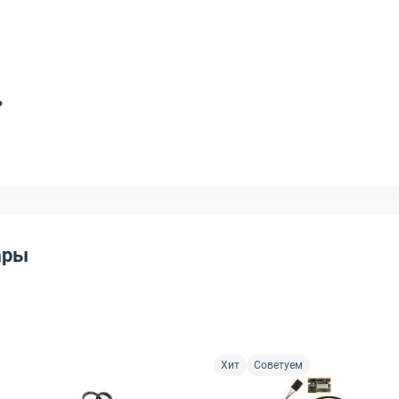
?
ары
Хит
Советуем