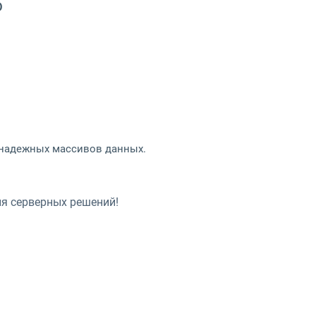
D
 надежных массивов данных.
ля серверных решений!