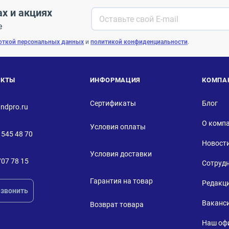
ах и акциях
е
откой персональных данных
и
политикой конфиденциальности
.
АКТЫ
ИНФОРМАЦИЯ
КОМПА
Сертификаты
Блог
ndpro.ru
О комп
Условия оплаты
 545 48 70
Новост
Условия доставки
707 78 15
Сотруд
Гарантия на товар
Редакц
звонить
Ваканс
Возврат товара
Наш оф