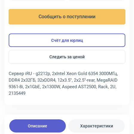
Сообщить о поступлении
Счёт для юрлиц
Следить за ценой
Сервер iRU - g2212p, 2xIntel Xeon Gold 6354 3000МГц,
DDR4 2x32ГБ, 32хDDR4, 12x3.5", 2x2.5"-rear, MegaRAID
9361-8i, 2x1GbE, 2x1300W, Aspeed AST2500, Rack, 2U,
2135449
Описание
Характеристики