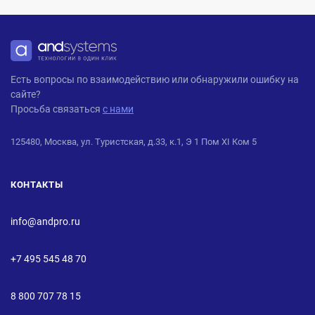
ANDPRO
Есть вопросы по взаимодействию или обнаружили ошибку на
сайте?
Просьба связаться
с нами
125480, Москва, ул. Туристская, д.33, к.1, Э 1 Пом XI Ком 5
КОНТАКТЫ
info@andpro.ru
+7 495 545 48 70
8 800 707 78 15