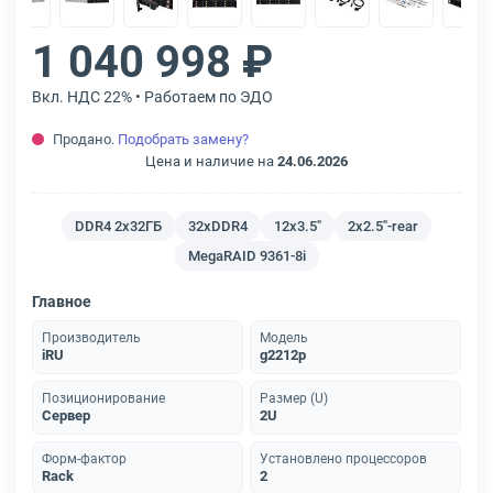
1 040 998 ₽
Вкл. НДС 22% • Работаем по ЭДО
Продано.
Подобрать замену?
Цена и наличие на
24.06.2026
DDR4 2x32ГБ
32хDDR4
12x3.5"
2x2.5"-rear
MegaRAID 9361-8i
Главное
Производитель
Модель
iRU
g2212p
Позиционирование
Размер (U)
Сервер
2U
Форм-фактор
Установлено процессоров
Rack
2