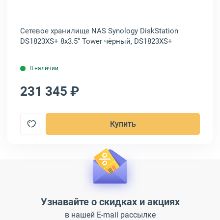
Сетевое хранилище NAS Synology DiskStation
Се
DS1823XS+ 8x3.5" Tower чёрный, DS1823XS+
To
В наличии
231 345 ₽
2
Купить
Узнавайте о скидках и акциях
в нашей E-mail рассылке