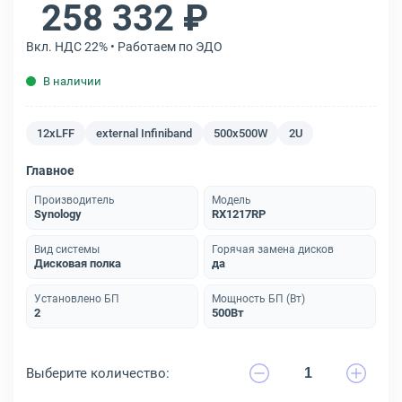
258 332 ₽
Вкл. НДС 22% • Работаем по ЭДО
В наличии
12хLFF
external Infiniband
500x500W
2U
Главное
Производитель
Модель
Synology
RX1217RP
Вид системы
Горячая замена дисков
Дисковая полка
да
Установлено БП
Мощность БП (Вт)
2
500Вт
Выберите количество: