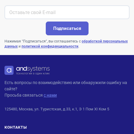
Подписаться
Нажимая "Подписаться", вы соглашаетесь с
обработкой персональных
данных
и
политикой конфиденциальности
.
ANDPRO
Есть вопросы по взаимодействию или обнаружили ошибку на
сайте?
Просьба связаться
с нами
125480, Москва, ул. Туристская, д.33, к.1, Э 1 Пом XI Ком 5
КОНТАКТЫ