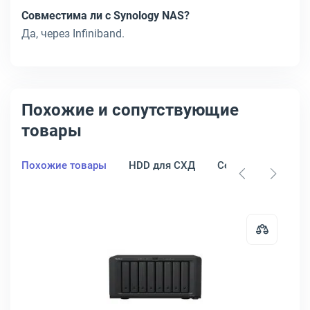
Совместима ли с Synology NAS?
Да, через Infiniband.
Похожие и сопутствующие
товары
Похожие товары
HDD для СХД
Серверные SSD
S-832PXU-4G
ology RS1221RP+ 8x3.5" Rack 2U чёрный, RS1221RP+
Открыть товар: Сетевое хранилищ