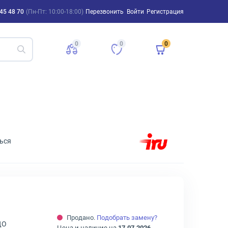
45 48 70
(Пн-Пт: 10:00-18:00)
Перезвонить
Войти
Регистрация
0
0
0
ься
Продано.
Подобрать замену?
ДО
Цена и наличие на
17.07.2026