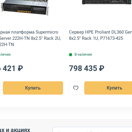
ack 4U, 90SF02I2-M003E0
атформа Supermicro SuperServer 221H-TN24R 24x2.5" Rack 2U, SYS-
Открыть товар: Серверная платформа Supermicro Super
Открыть това
рная платформа Supermicro
Сервер HPE Proliant DL360 Ge
Server 222H-TN 8x2.5" Rack 2U,
8x2.5" Rack 1U, P71673-425
22H-TN
аличии
В наличии
 421 ₽
798 435 ₽
Купить
Купить
ах и акциях