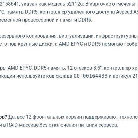
л 2158641, указан как модель s2112a. В карточке отмечены
YC, память DDR5, контроллер удалённого доступа Aspeed AS
ременной процессорной и памяти DDR5.
резервного копирования, виртуализации, инфраструктурны
есто под крупные диски, а AMD EPYC и DDR5 помогают со
ы AMD EPYC, DDR5-память, 12 отсеков 3.5", контроллер хр
фикации используйте код склада
00-00164488
и артикул 21
ов?
Да, все 12 фронтальных корзин поддерживают техноло
 в RAID-массиве без отключения питания сервера.