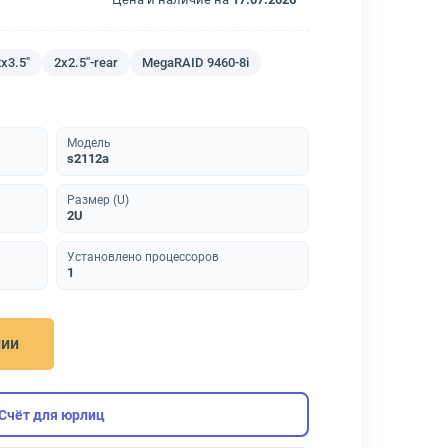
x3.5"
2x2.5"-rear
MegaRAID 9460-8i
Модель
s2112a
Размер (U)
2U
Установлено процессоров
1
нии
Счёт для юрлиц