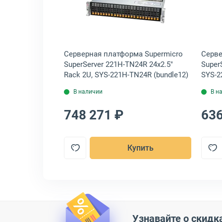
0441-M001N0
icro SuperServer 221H-TN24R 24x2.5" Rack 2U, SYS-221H-TN24R
крыть товар: Серверная платформа Asus ESC8000-E11-SKU2 8x3.5" R
Открыть товар: Серверная пл
ма Asus
Серверная платформа Supermicro
Серве
.5" Rack 4U,
SuperServer 221H-TN24R 24x2.5"
Super
Rack 2U, SYS-221H-TN24R (bundle12)
SYS-2
В наличии
В н
748 271 ₽
636
пить
Купить
Узнавайте о скидк