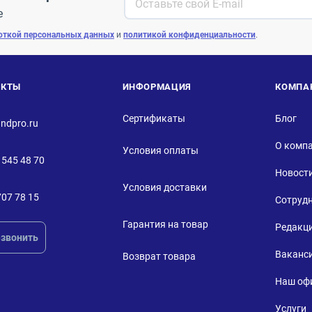
е
откой персональных данных
и
политикой конфиденциальности
.
АКТЫ
ИНФОРМАЦИЯ
КОМПА
Сертификаты
Блог
ndpro.ru
О комп
Условия оплаты
 545 48 70
Новост
Условия доставки
707 78 15
Сотруд
Гарантия на товар
Редакц
звонить
Ваканс
Возврат товара
Наш оф
Услуги