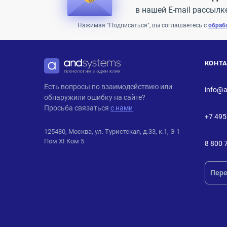
в нашей E-mail рассылк
Нажимая "Подписаться", вы соглашаетесь с
обраб
КОНТ
ANDPRO
Есть вопросы по взаимодействию или
info@a
обнаружили ошибку на сайте?
Просьба связаться
с нами
+7 495
125480, Москва, ул. Туристская, д.33, к.1, Э 1
Пом XI Ком 5
8 800 
Пере