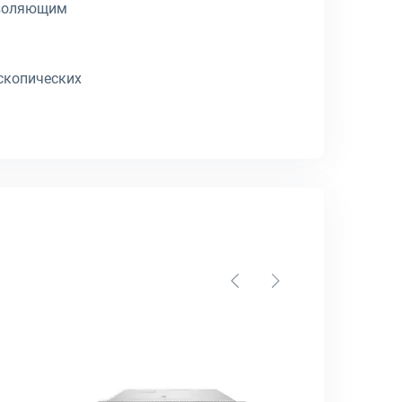
зволяющим
скопических