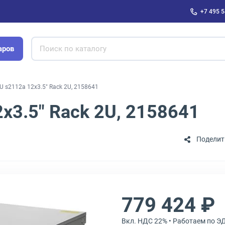
+7 495 5
аров
U s2112a 12x3.5" Rack 2U, 2158641
x3.5" Rack 2U, 2158641
Поделит
779 424 ₽
Вкл. НДС 22% • Работаем по Э