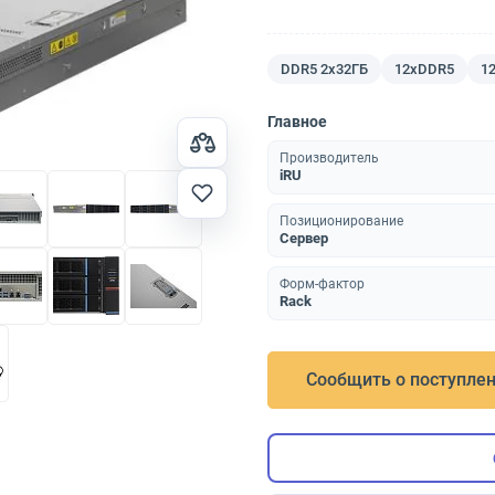
DDR5 2x32ГБ
12хDDR5
12
Главное
Производитель
iRU
Позиционирование
Сервер
Форм-фактор
Rack
Сообщить о поступле