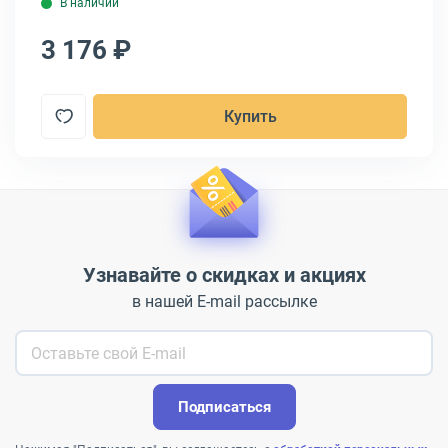
В наличии
3 176 ₽
8
Купить
Узнавайте о скидках и акциях
в нашей E-mail рассылке
Подписаться