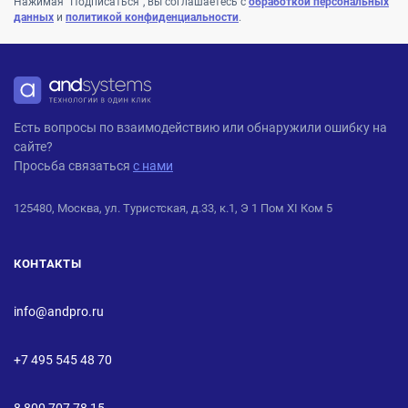
Нажимая "Подписаться", вы соглашаетесь с
обработкой персональных
данных
и
политикой конфиденциальности
.
ANDPRO
Есть вопросы по взаимодействию или обнаружили ошибку на
сайте?
Просьба связаться
с нами
125480, Москва, ул. Туристская, д.33, к.1, Э 1 Пом XI Ком 5
КОНТАКТЫ
info@andpro.ru
+7 495 545 48 70
8 800 707 78 15