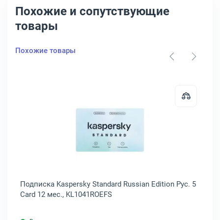
Похожие и сопутствующие
товары
Похожие товары
20-24 12 мес., KL4869RANFS
льзования Kaspersky Total Security для бизнеса Рус. ESD 15-19 12 
Открыть товар: Подписка Kaspersk
Подписка Kaspersky Standard Russian Edition Рус. 5
По
Card 12 мес., KL1041ROEFS
5 