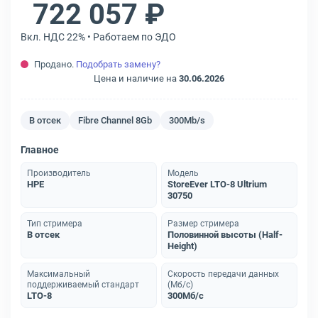
722 057 ₽
Вкл. НДС 22% • Работаем по ЭДО
Продано.
Подобрать замену?
Цена и наличие на
30.06.2026
В отсек
Fibre Channel 8Gb
300Mb/s
Главное
Производитель
Модель
HPE
StoreEver LTO-8 Ultrium
30750
Тип стримера
Размер стримера
В отсек
Половинной высоты (Half-
Height)
Максимальный
Скорость передачи данных
поддерживаемый стандарт
(Мб/с)
LTO-8
300Мб/с