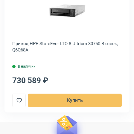
PE StoreEver LTO-7 Ultrium 15000 В отсек, N7P37A
Открыть товар: Привод HPE StoreE
к,
Привод HPE StoreEver LTO-8 Ultrium 30750 В отсек,
Пр
Q6Q68A
BB
В наличии
730 589 ₽
5
Купить