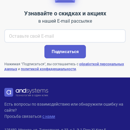
Узнавайте о скидках и акциях
в нашей E-mail рассылке
Подписаться
Нажимая "Подписаться", вы соглашаетесь с
обработкой персональных
данных
и
политикой конфиденциальности
.
ANDPRO
Есть вопросы по взаимодействию или обнаружили ошибку на
сайте?
Просьба связаться
с нами
125480, Москва, ул. Туристская, д.33, к.1, Э 1 Пом XI Ком 5