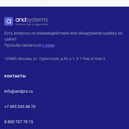
ANDPRO
Есть вопросы по взаимодействию или обнаружили ошибку на
сайте?
Просьба связаться
с нами
125480, Москва, ул. Туристская, д.33, к.1, Э 1 Пом XI Ком 5
КОНТАКТЫ
info@andpro.ru
+7 495 545 48 70
8 800 707 78 15