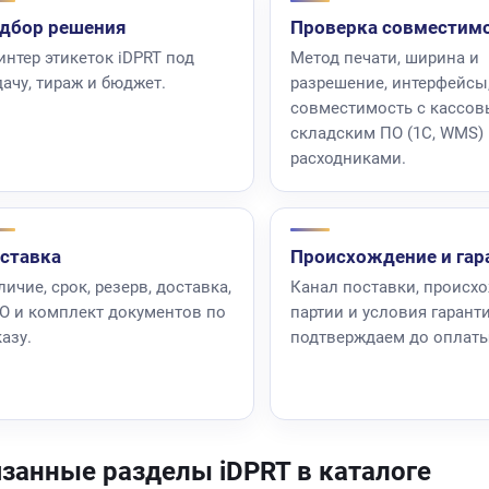
дбор решения
Проверка совместим
интер этикеток iDPRT под
Метод печати, ширина и
дачу, тираж и бюджет.
разрешение, интерфейсы
совместимость с кассов
складским ПО (1С, WMS)
расходниками.
ставка
Происхождение и гар
ичие, срок, резерв, доставка,
Канал поставки, происх
О и комплект документов по
партии и условия гарант
азу.
подтверждаем до оплаты
занные разделы iDPRT в каталоге