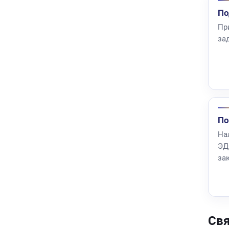
По
Пр
за
По
Нал
ЭД
зак
Свя