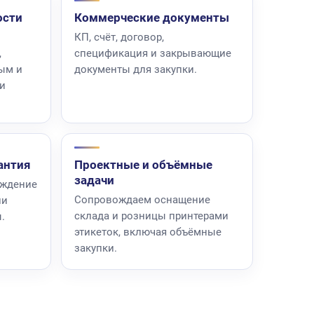
ости
Коммерческие документы
КП, счёт, договор,
,
спецификация и закрывающие
ым и
документы для закупки.
 и
антия
Проектные и объёмные
задачи
ождение
Сопровождаем оснащение
ии
склада и розницы принтерами
.
этикеток, включая объёмные
закупки.