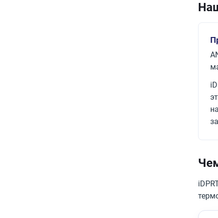
Наш
П
A
м
iD
э
н
з
Чем
iDPR
терм