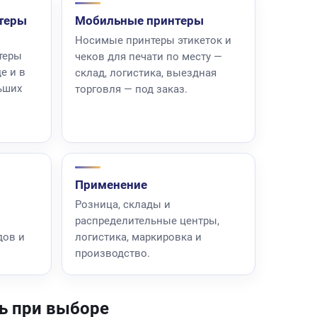
теры
Мобильные принтеры
Носимые принтеры этикеток и
теры
чеков для печати по месту —
е и в
склад, логистика, выездная
ьших
торговля — под заказ.
Применение
Розница, склады и
распределительные центры,
дов и
логистика, маркировка и
производство.
ть при выборе