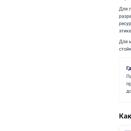
Для 
разре
ресур
этике
Для 
стой
Г
По
п
д
Как