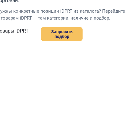
орговли.
ужны конкретные позиции iDPRT из каталога? Перейдите
 товарам iDPRT — там категории, наличие и подбор.
овары iDPRT
Запросить
подбор