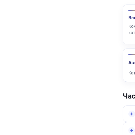
Вс
Ко
ка
Ав
Кат
Ча