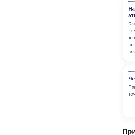
На
эт
Ос
ко
те
пе
не
Че
Пр
то
При