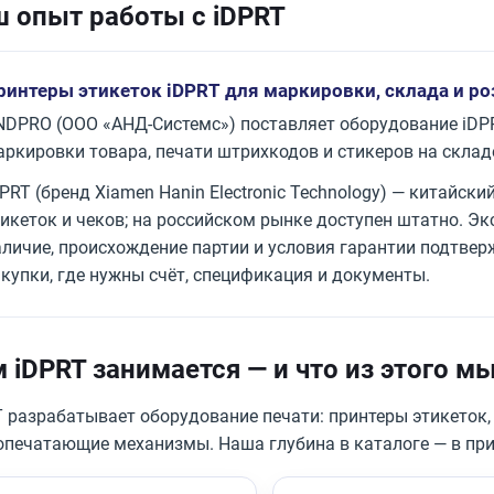
 опыт работы с iDPRT
ринтеры этикеток iDPRT для маркировки, склада и р
NDPRO (ООО «АНД-Системс») поставляет оборудование iDPR
аркировки товара, печати штрихкодов и стикеров на складе
PRT (бренд Xiamen Hanin Electronic Technology) — китайск
тикеток и чеков; на российском рынке доступен штатно. Э
аличие, происхождение партии и условия гарантии подтвер
акупки, где нужны счёт, спецификация и документы.
 iDPRT занимается — и что из этого м
T разрабатывает оборудование печати: принтеры этикеток,
опечатающие механизмы. Наша глубина в каталоге — в при