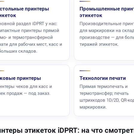
стольные принтеры
Промышленные прин
икеток
этикеток
новной раздел iDPRT у нас:
Производительные прин
мпактные принтеры прямой
для маркировки на склад
рмо- и термотрансферной
производстве — для бол
чати для рабочих мест, касс и
тиражей этикеток.
больших складов.
ковые принтеры
Технологии печати
интеры чеков для касс и
Прямая термопечать и
чек продаж — под заказ.
термотрансфер; печать
штрихкодов 1D/2D, QR-ко
маркировки.
нтеры этикеток iDPRT: на что смотре