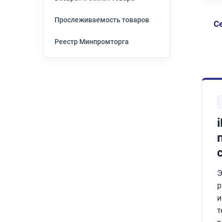
Прослеживаемость товаров
С
Реестр Минпромторга
Э
р
и
т