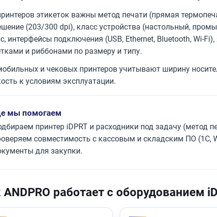
принтеров этикеток важны метод печати (прямая термопеч
шение (203/300 dpi), класс устройства (настольный, про
с, интерфейсы подключения (USB, Ethernet, Bluetooth, Wi-Fi
тками и риббонами по размеру и типу.
мобильных и чековых принтеров учитывают ширину носител
кость к условиям эксплуатации.
де мы помогаем
дбираем принтер iDPRT и расходники под задачу (метод печ
роверяем совместимость с кассовым и складским ПО (1С, W
окументы для закупки.
 ANDPRO работает с оборудованием i