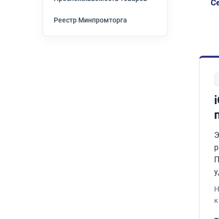
Се
Реестр Минпромторга
Э
р
П
у
Н
к