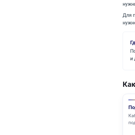
нужн
Для 
нужн
Г
П
и
Как
По
Ка
по