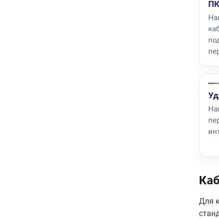
П
На
ка
по
пе
Уд
На
пе
ин
Каб
Для к
стан