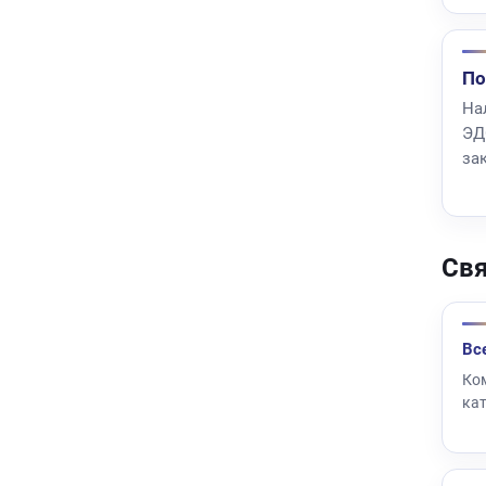
По
Нал
ЭД
зак
Свя
Вс
Ко
ка