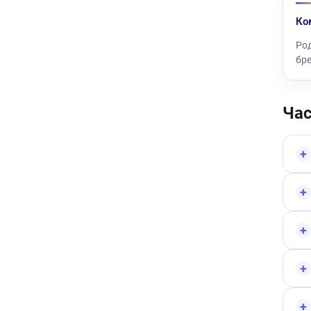
Ко
Род
бр
Ча