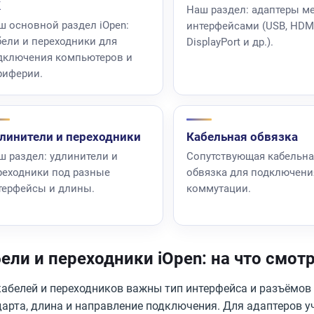
К
Наш раздел: адаптеры м
ш основной раздел iOpen:
интерфейсами (USB, HDMI
бели и переходники для
DisplayPort и др.).
дключения компьютеров и
риферии.
линители и переходники
Кабельная обвязка
ш раздел: удлинители и
Сопутствующая кабельна
реходники под разные
обвязка для подключени
терфейсы и длины.
коммутации.
ели и переходники iOpen: на что смот
абелей и переходников важны тип интерфейса и разъёмов (U
дарта, длина и направление подключения. Для адаптеров 