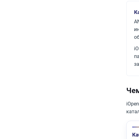
К
A
и
о
i
п
з
Чем
iOpe
катал
Ка