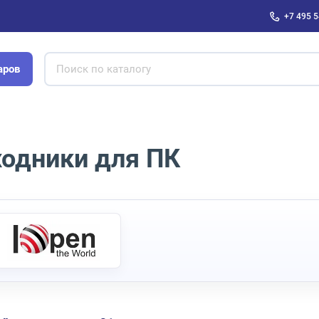
+7 495 5
аров
ходники для ПК