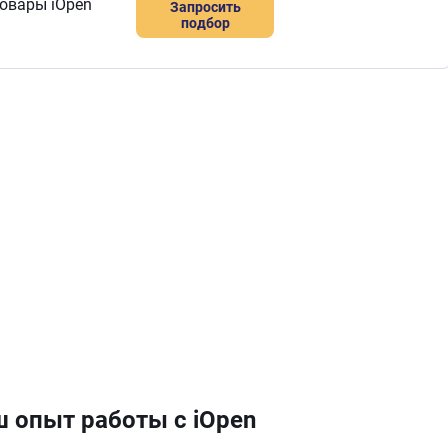
овары iOpen
Запросить
подбор
 опыт работы с iOpen