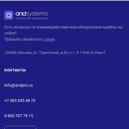
ANDPRO
Есть вопросы по взаимодействию или обнаружили ошибку на
сайте?
Просьба связаться
с нами
125480, Москва, ул. Туристская, д.33, к.1, Э 1 Пом XI Ком 5
КОНТАКТЫ
info@andpro.ru
+7 495 545 48 70
8 800 707 78 15