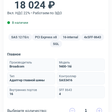
18 024 ₽
Вкл. НДС 22% • Работаем по ЭДО
В наличии
SAS 12 Гб/с
PCI Express x8
16-internal
4xSFF-8643
SGL
Главное
Производитель
Модель
Broadcom
9400-16i
Тип
Контроллер
Адаптер главной шины
SAS3416
Внутренних портов
SFF 8643
16
4
Выберите количество: