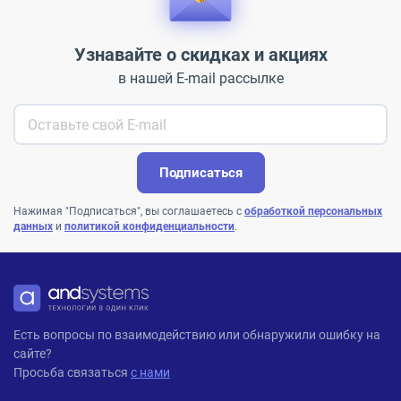
Узнавайте о скидках и акциях
в нашей E-mail рассылке
Подписаться
Нажимая "Подписаться", вы соглашаетесь с
обработкой персональных
данных
и
политикой конфиденциальности
.
ANDPRO
Есть вопросы по взаимодействию или обнаружили ошибку на
сайте?
Просьба связаться
с нами