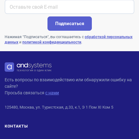
Подписаться
Нажимая "Подписаться", вы соглашаетесь с
обработкой персональных
данных
и
политикой конфиденциальности
.
ANDPRO
Есть вопросы по взаимодействию или обнаружили ошибку на
сайте?
Просьба связаться
с нами
125480, Москва, ул. Туристская, д.33, к.1, Э 1 Пом XI Ком 5
КОНТАКТЫ