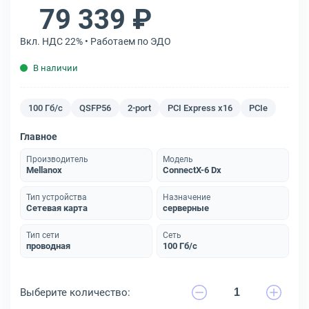
79 339 ₽
Вкл. НДС 22% • Работаем по ЭДО
В наличии
100 Гб/с
QSFP56
2-port
PCI Express x16
PCIe
Главное
Производитель
Модель
Mellanox
ConnectX-6 Dx
Тип устройства
Назначение
Сетевая карта
серверные
Тип сети
Сеть
проводная
100 Гб/с
Выберите количество: