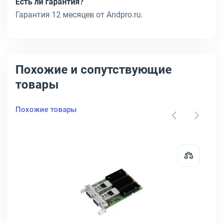
Есть ли гарантия?
Гарантия 12 месяцев от Andpro.ru.
Похожие и сопутствующие
товары
Похожие товары
XG-10G2T-X710
карта Mellanox ConnectX-6 VPI 100 Гб/с QSFP56 2-port, MCX653106A
Открыть товар: Сетевая карта LR