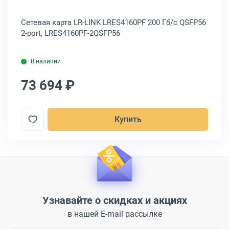
Сетевая карта LR-LINK LRES4160PF 200 Гб/с QSFP56
Се
2-port, LRES4160PF-2QSFP56
QS
В наличии
73 694 ₽
6
Купить
Узнавайте о скидках и акциях
в нашей E-mail рассылке