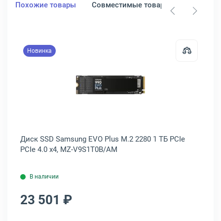
Похожие товары
Совместимые товары
Новинка
 SFYRSK/1000G
 PATRIOT P210 2.5" 1 ТБ SATA, P210S1TB25
Открыть товар: Диск SSD Samsung 
B25
Диск SSD Samsung EVO Plus M.2 2280 1 ТБ PCIe
Ди
PCIe 4.0 x4, MZ-V9S1T0B/AM
PC
В наличии
23 501 ₽
2