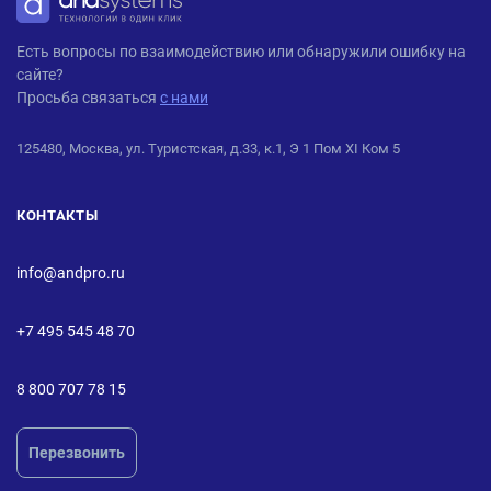
ANDPRO
Есть вопросы по взаимодействию или обнаружили ошибку на
сайте?
Просьба связаться
с нами
125480, Москва, ул. Туристская, д.33, к.1, Э 1 Пом XI Ком 5
КОНТАКТЫ
info@andpro.ru
+7 495 545 48 70
8 800 707 78 15
Перезвонить