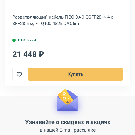
se-
Разветвляющий кабель FIBO DAC QSFP28 -> 4 x
Ка
SFP28 5 м, FT-Q100-4S25-DAC5m
->
В наличии
21 448 ₽
1
Купить
Узнавайте о скидках и акциях
в нашей E-mail рассылке