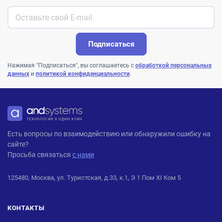
Подписаться
Нажимая "Подписаться", вы соглашаетесь с
обработкой персональных
данных
и
политикой конфиденциальности
.
ANDPRO
Есть вопросы по взаимодействию или обнаружили ошибку на
сайте?
Просьба связаться
с нами
125480, Москва, ул. Туристская, д.33, к.1, Э 1 Пом XI Ком 5
КОНТАКТЫ