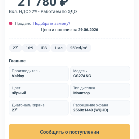
21 780 ₽
Вкл. НДС 22% • Работаем по ЭДО
Продано.
Подобрать замену?
Цена и наличие на
29.06.2026
27"
16:9
IPS
1 мс
250cd/m²
Главное
Производитель
Модель
Valday
CS27ANC
Цвет
Тип дисплея
чёрный
Монитор
Диагональ экрана
Разрешение экрана
27"
2560x1440 (WQHD)
Сообщить о поступлении