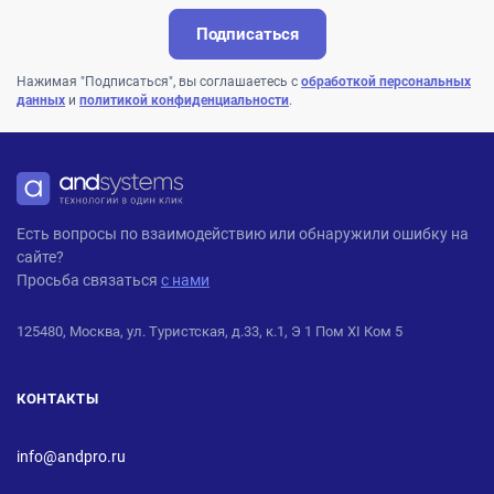
Подписаться
Нажимая "Подписаться", вы соглашаетесь с
обработкой персональных
данных
и
политикой конфиденциальности
.
ANDPRO
Есть вопросы по взаимодействию или обнаружили ошибку на
сайте?
Просьба связаться
с нами
125480, Москва, ул. Туристская, д.33, к.1, Э 1 Пом XI Ком 5
КОНТАКТЫ
info@andpro.ru