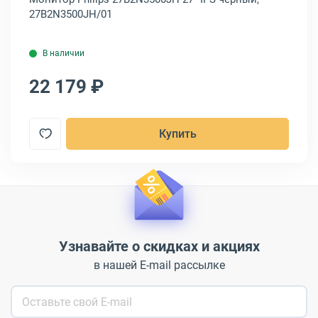
27B2N3500JH/01
IP
В наличии
22 179 ₽
2
Купить
Узнавайте о скидках и акциях
в нашей E-mail рассылке