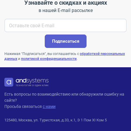
Узнавайте о скидках и акциях
в нашей E-mail рассылке
Подписаться
Нажимая "Подписаться", вы соглашаетесь с
обработкой персональных
данных
и
политикой конфиденциальности
.
ANDPRO
Есть вопросы по взаимодействию или обнаружили ошибку на
сайте?
Просьба связаться
с нами
125480, Москва, ул. Туристская, д.33, к.1, Э 1 Пом XI Ком 5