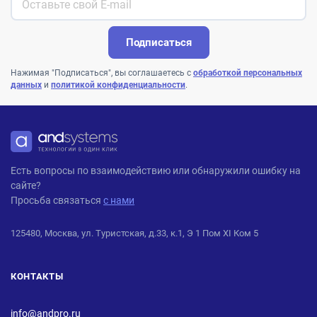
Подписаться
Нажимая "Подписаться", вы соглашаетесь с
обработкой персональных
данных
и
политикой конфиденциальности
.
ANDPRO
Есть вопросы по взаимодействию или обнаружили ошибку на
сайте?
Просьба связаться
с нами
125480, Москва, ул. Туристская, д.33, к.1, Э 1 Пом XI Ком 5
КОНТАКТЫ
info@andpro.ru