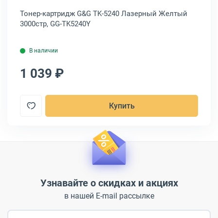
Тонер-картридж G&G TK-5240 Лазерный Желтый
То
3000стр, GG-TK5240Y
30
В наличии
1 039 ₽
1
Купить
Узнавайте о скидках и акциях
в нашей E-mail рассылке