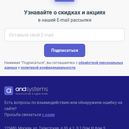
Узнавайте о скидках и акциях
в нашей E-mail рассылке
Подписаться
Нажимая "Подписаться", вы соглашаетесь с
обработкой персональных
данных
и
политикой конфиденциальности
.
ANDPRO
Есть вопросы по взаимодействию или обнаружили ошибку на
сайте?
Просьба связаться
с нами
125480, Москва, ул. Туристская, д.33, к.1, Э 1 Пом XI Ком 5