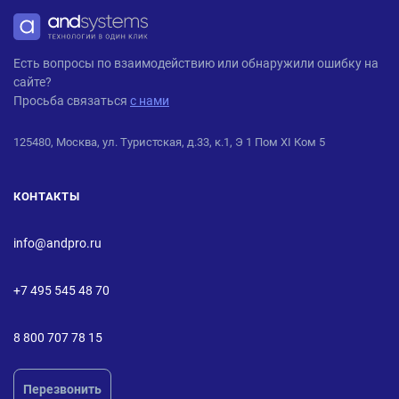
ANDPRO
Есть вопросы по взаимодействию или обнаружили ошибку на
сайте?
Просьба связаться
с нами
125480, Москва, ул. Туристская, д.33, к.1, Э 1 Пом XI Ком 5
КОНТАКТЫ
info@andpro.ru
+7 495 545 48 70
8 800 707 78 15
Перезвонить